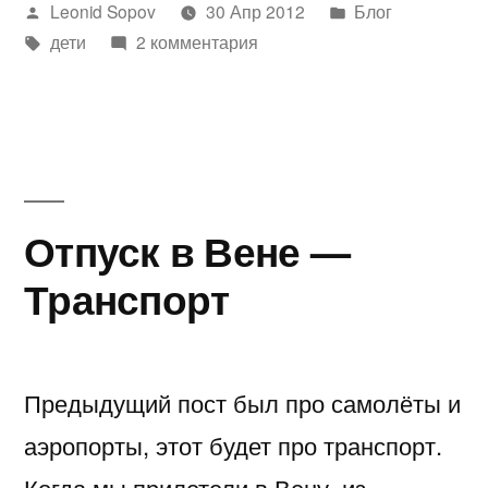
Написано
Написано
Leonid Sopov
30 Апр 2012
Блог
и
автором
Метки:
в
дети
2 комментария
3
года
и
5
месяцев»
Отпуск в Вене —
Транспорт
Предыдущий пост был про самолёты и
аэропорты, этот будет про транспорт.
Когда мы прилетели в Вену, из