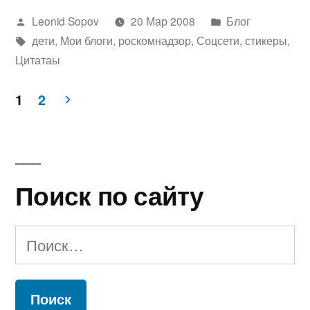
Написано
Написано
Leonid Sopov
20 Мар 2008
Блог
автором
Метки:
в
дети
,
Мои блоги
,
роскомнадзор
,
Соцсети
,
стикеры
,
Цитатаы
1
2
Пагинация
записей
Поиск по сайту
Найти: