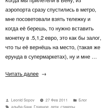
аэропорта сразу спустились в метро,
мне посоветовали взять тележку и
когда её берешь, то нужно вставить
монетку в .5,1,2 евро, это как бы залог,
что ты её вернёшь на место, (такая же
ерунда в супермаркетах), ну и мне …
«Отпуск
Читать далее
в
Вене
Написано
Написано
Leonid Sopov
27 Фев 2011
Блог
—
автором
Метки:
в
альфа банк
,
Главное
,
дети
,
стикеры