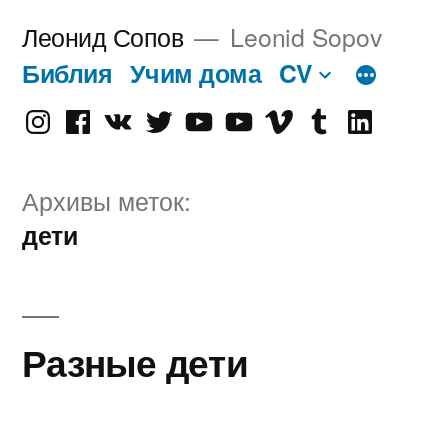
Перейти
Леонид Сопов
Leonid Sopov
к
Библия
Учим дома
CV
содержимому
Instagram
Facebook
VK
Twitter
Youtube
Old
Vimeo
tumblr
linkedin
Youtube
Архивы меток:
дети
Разные дети