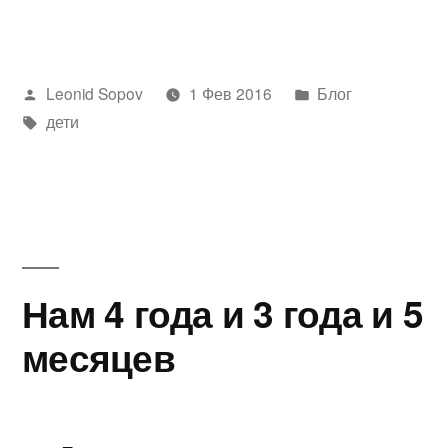
дети»
Написано
Написано
Leonid Sopov
1 Фев 2016
Блог
автором
Метки:
в
дети
Нам 4 года и 3 года и 5
месяцев