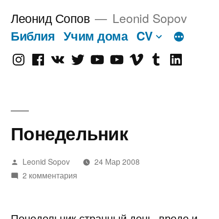
Перейти
Леонид Сопов
Leonid Sopov
к
Библия
Учим дома
CV
содержимому
Instagram
Facebook
VK
Twitter
Youtube
Old
Vimeo
tumblr
linkedin
Youtube
Понедельник
Написано
Leonid Sopov
24 Мар 2008
автором
2 комментария
Понедельник странный день, вроде и