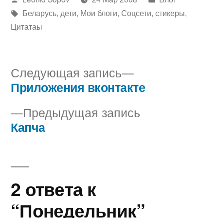
автором
Метки:
в
Беларусь
,
дети
,
Мои блоги
,
Соцсети
,
стикеры
,
Цитатаы
Следующая
Следующая запись
запись:
Приложения вконтакте
Навигация
Предыдущая
Предыдущая запись
по
запись:
Капча
записям
2 ответа к
“Понедельник”