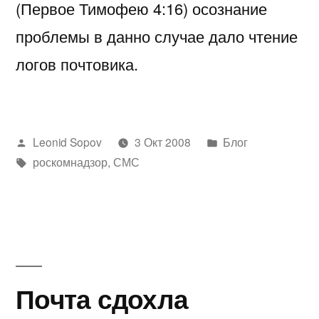
(Первое Тимофею 4:16) осознание
проблемы в данно случае дало чтение
логов почтовика.
Написано
Написано
Leonid Sopov
3 Окт 2008
Блог
автором
Метки:
в
роскомнадзор
,
СМС
Почта сдохла