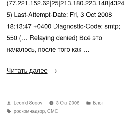
(77.221.152.62|25|213.180.223.148|4324
5) Last-Attempt-Date: Fri, 3 Oct 2008
18:13:47 +0400 Diagnostic-Code: smtp;
550 (… Relaying denied) Всё это
началось, после того как …
«Почта
Читать далее
сдохла»
Написано
Написано
Leonid Sopov
3 Окт 2008
Блог
автором
Метки:
в
роскомнадзор
,
СМС