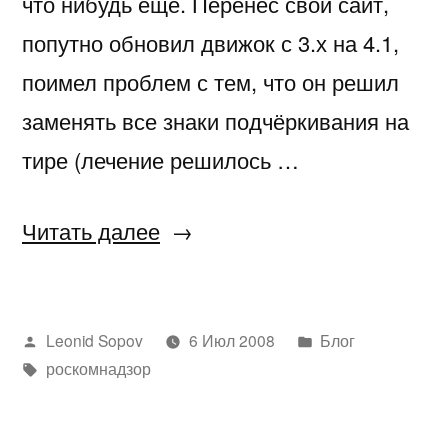
что нибудь ещё. Перенёс свой сайт,
попутно обновил движок с 3.х на 4.1,
поимел проблем с тем, что он решил
заменять все знаки подчёркивания на
тире (лечение решилось …
«Переезд
Читать далее
на
новый
Написано
Написано
Leonid Sopov
6 Июл 2008
Блог
сервер»
автором
Метки:
в
роскомнадзор