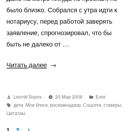
было близко. Собрался с утра идти к
нотариусу, перед работой заверять
заявление, спрогнозировал, что бы
быть не далеко от …
«Сумашедший
Читать далее
денёк»
Написано
Написано
Leonid Sopov
20 Мар 2008
Блог
автором
Метки:
в
дети
,
Мои блоги
,
роскомнадзор
,
Соцсети
,
стикеры
,
Цитатаы
1
2