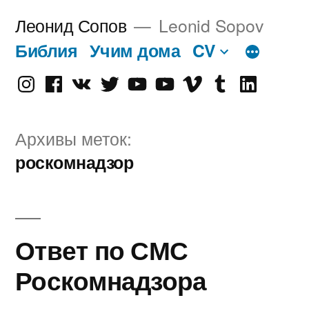
Перейти
Леонид Сопов
Leonid Sopov
к
Библия
Учим дома
CV
содержимому
Instagram
Facebook
VK
Twitter
Youtube
Old
Vimeo
tumblr
linkedin
Youtube
Архивы меток:
роскомнадзор
Ответ по СМС
Роскомнадзора