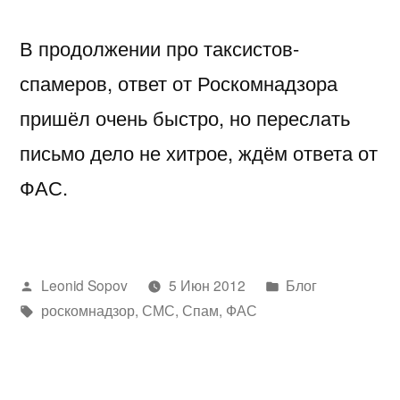
В продолжении про таксистов-
спамеров, ответ от Роскомнадзора
пришёл очень быстро, но переслать
письмо дело не хитрое, ждём ответа от
ФАС.
Написано
Написано
Leonid Sopov
5 Июн 2012
Блог
автором
Метки:
в
роскомнадзор
,
СМС
,
Спам
,
ФАС