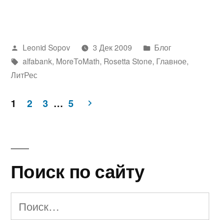
об
ОМС»
Написано
Написано
Leonid Sopov
3 Дек 2009
Блог
автором
Метки:
в
alfabank
,
MoreToMath
,
Rosetta Stone
,
Главное
,
ЛитРес
1
2
3
…
5
Пагинация
записей
Поиск по сайту
Найти: