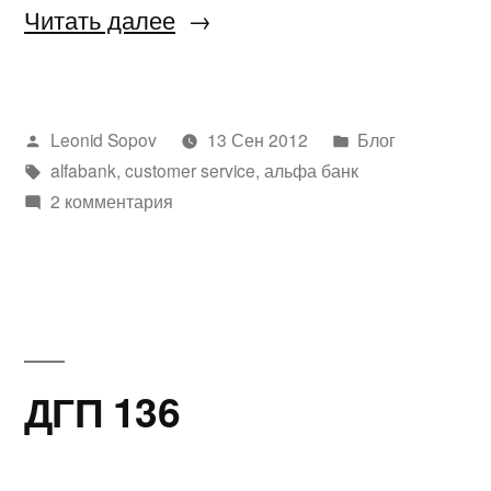
«Что
Читать далее
то
не
Написано
Написано
Leonid Sopov
13 Сен 2012
Блог
ладное
автором
Метки:
в
alfabank
,
customer service
,
альфа банк
происходит
2 комментария
в
Aльфа
банке»
ДГП 136