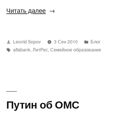
«ДГП
Читать далее
136»
Написано
Написано
Leonid Sopov
3 Сен 2010
Блог
автором
Метки:
в
alfabank
,
ЛитРес
,
Семейное образование
Путин об ОМС