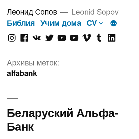
Перейти
Леонид Сопов
Leonid Sopov
к
Библия
Учим дома
CV
содержимому
Instagram
Facebook
VK
Twitter
Youtube
Old
Vimeo
tumblr
linkedin
Youtube
Архивы меток:
alfabank
Беларуский Альфа-
Банк