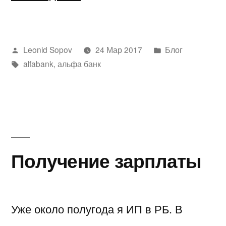
Альфа-
Банк»
Написано
Написано
Leonid Sopov
24 Мар 2017
Блог
автором
Метки:
в
alfabank
,
альфа банк
Получение зарплаты
Уже около полугода я ИП в РБ. В