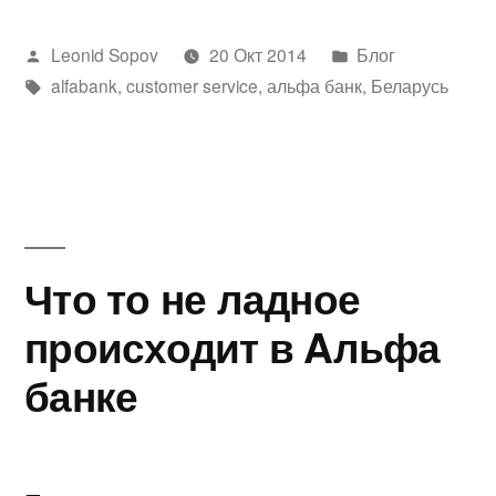
Написано
Написано
Leonid Sopov
20 Окт 2014
Блог
автором
Метки:
в
alfabank
,
customer service
,
альфа банк
,
Беларусь
Что то не ладное
происходит в Aльфа
банке