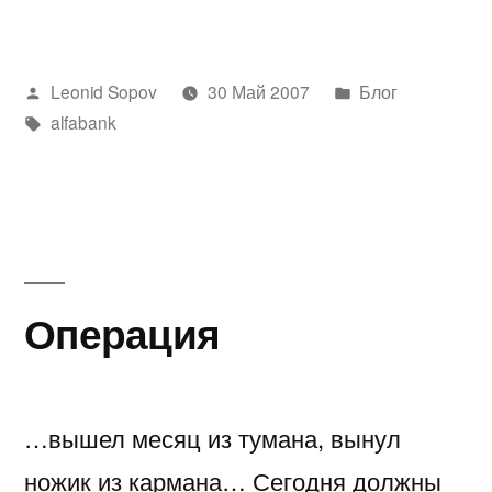
Написано
Написано
Leonid Sopov
30 Май 2007
Блог
автором
Метки:
в
alfabank
Операция
…вышел месяц из тумана, вынул
ножик из кармана… Сегодня должны