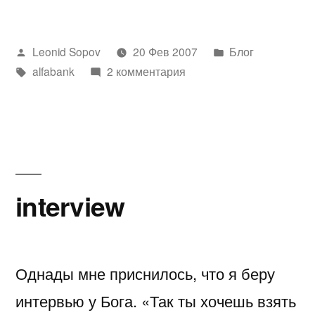
Написано
Написано
Leonid Sopov
20 Фев 2007
Блог
автором
Метки:
в
alfabank
2 комментария
interview
Однады мне приснилось, что я беру
интервью у Бога. «Так ты хочешь взять