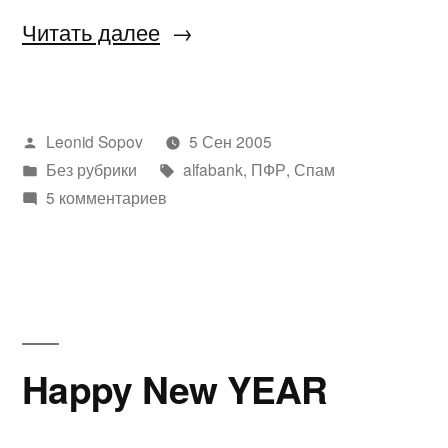
«interview»
Читать далее
Написано
Leonid Sopov
5 Сен 2005
автором
Написано
Метки:
Без рубрики
alfabank
,
ПФР
,
Спам
в
5 комментариев
Happy New YEAR