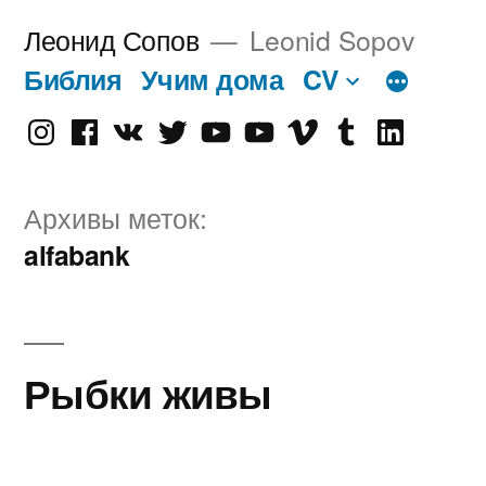
Перейти
Леонид Сопов
Leonid Sopov
к
Библия
Учим дома
CV
содержимому
Instagram
Facebook
VK
Twitter
Youtube
Old
Vimeo
tumblr
linkedin
Youtube
Архивы меток:
alfabank
Рыбки живы