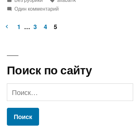
в
Один комментарий
1
…
3
4
5
Пагинация
записей
Поиск по сайту
Найти: