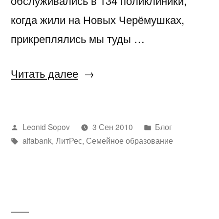
обслуживались в 134 поликлиники,
когда жили на Новых Черёмушках,
прикреплялись мы туды …
«ДГП
Читать далее
136»
Написано
Написано
Leonid Sopov
3 Сен 2010
Блог
автором
Метки:
в
alfabank
,
ЛитРес
,
Семейное образование