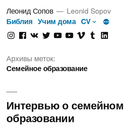
Перейти
Леонид Сопов
Leonid Sopov
к
Библия
Учим дома
CV
содержимому
Instagram
Facebook
VK
Twitter
Youtube
Old
Vimeo
tumblr
linkedin
Youtube
Архивы меток:
Семейное образование
Интервью о семейном
образовании