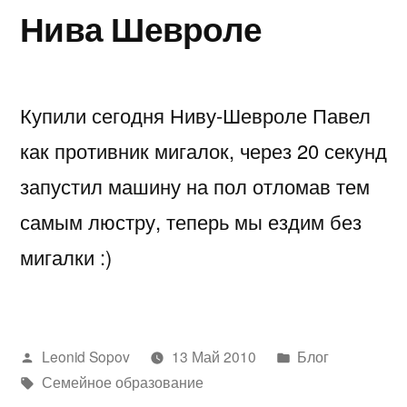
Нива Шевроле
Купили сегодня Ниву-Шевроле Павел
как противник мигалок, через 20 секунд
запустил машину на пол отломав тем
самым люстру, теперь мы ездим без
мигалки :)
Написано
Написано
Leonid Sopov
13 Май 2010
Блог
автором
Метки:
в
Семейное образование