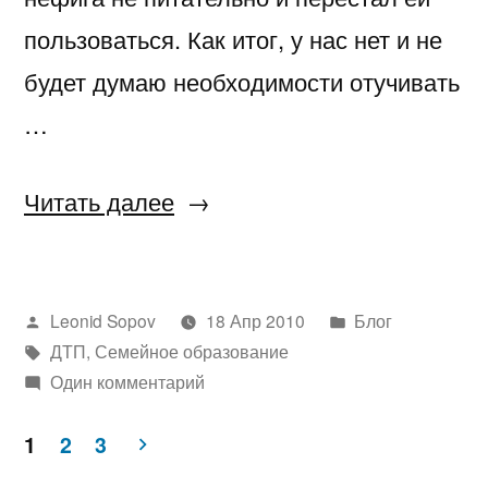
пользоваться. Как итог, у нас нет и не
будет думаю необходимости отучивать
…
«Нам
Читать далее
один
год»
Написано
Написано
Leonid Sopov
18 Апр 2010
Блог
автором
Метки:
в
ДТП
,
Семейное образование
Один комментарий
1
2
3