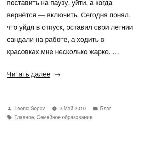
поставить на паузу, уйти, а когда
вернётся — включить. Сегодня понял,
что уйдя в отпуск, оставил свои летнии
сандали на работе, а ходить в
красовках мне несколько жарко. …
«Павел
Читать далее
развивается»
Написано
Написано
Leonid Sopov
2 Май 2010
Блог
автором
Метки:
в
Главное
,
Семейное образование