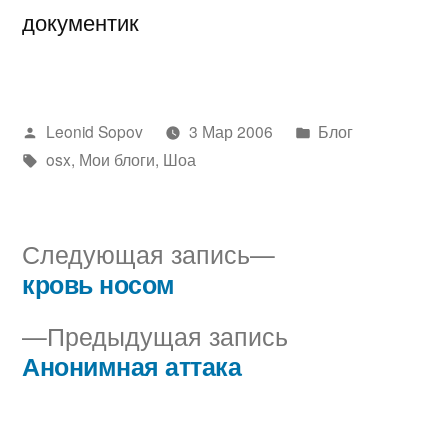
документик
Написано
Написано
Leonid Sopov
3 Мар 2006
Блог
автором
Метки:
в
osx
,
Мои блоги
,
Шоа
Следующая
Следующая запись
запись:
кровь носом
Навигация
Предыдущая
Предыдущая запись
по
запись:
Анонимная аттака
записям