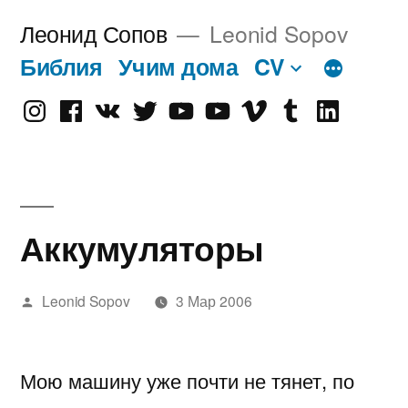
Перейти
Леонид Сопов
Leonid Sopov
к
Библия
Учим дома
CV
содержимому
Instagram
Facebook
VK
Twitter
Youtube
Old
Vimeo
tumblr
linkedin
Youtube
Аккумуляторы
Написано
Leonid Sopov
3 Мар 2006
автором
Мою машину уже почти не тянет, по