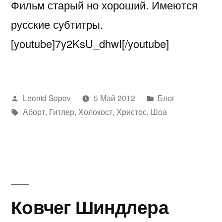
Фильм старый но хороший. Имеются
русские субтитры.
[youtube]7y2KsU_dhwI[/youtube]
Написано
Написано
Leonid Sopov
5 Май 2012
Блог
автором
Метки:
в
Аборт
,
Гитлер
,
Холокост
,
Христос
,
Шоа
Ковчег Шиндлера