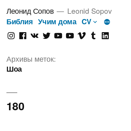
Перейти
Леонид Сопов
Leonid Sopov
к
Библия
Учим дома
CV
содержимому
Instagram
Facebook
VK
Twitter
Youtube
Old
Vimeo
tumblr
linkedin
Youtube
Архивы меток:
Шоа
180