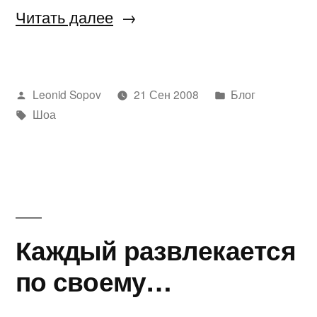
«Герои
Читать далее
III
— Злодеи»
Написано
Написано
Leonid Sopov
21 Сен 2008
Блог
автором
Метки:
в
Шоа
Каждый развлекается
по своему…