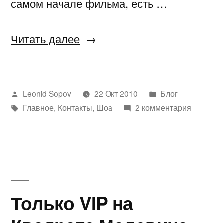
самом начале фильма, есть …
«Ковчег
Читать далее
Шиндлера»
Написано
Написано
Leonid Sopov
22 Окт 2010
Блог
автором
Метки:
в
Главное
,
Контакты
,
Шоа
2 комментария
Только VIP на