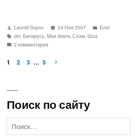
развлекается
по
Написано
Написано
Leonid Sopov
24 Ноя 2007
Блог
своему…»
автором
Метки:
в
dvr
,
Беларусь
,
Мои блоги
,
Спам
,
Шоа
2 комментария
1
2
3
…
5
Пагинация
записей
Поиск по сайту
Найти: