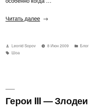
особенно когда …
«Только
Читать далее
VIP
на
Написано
Написано
Leonid Sopov
8 Июн 2009
Блог
Квадрате
автором
Метки:
в
Шоа
Малевича»
Герои III — Злодеи