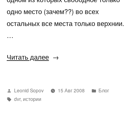
одно место (зачем??) во всех
остальных все места только верхнии.
…
«Билеты
Читать далее
на
поезд»
Написано
Написано
Leonid Sopov
15 Авг 2008
Блог
автором
Метки:
в
dvr
,
истории