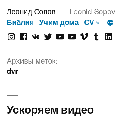
Перейти
Леонид Сопов
Leonid Sopov
к
Библия
Учим дома
CV
содержимому
Instagram
Facebook
VK
Twitter
Youtube
Old
Vimeo
tumblr
linkedin
Youtube
Архивы меток:
dvr
Ускоряем видео