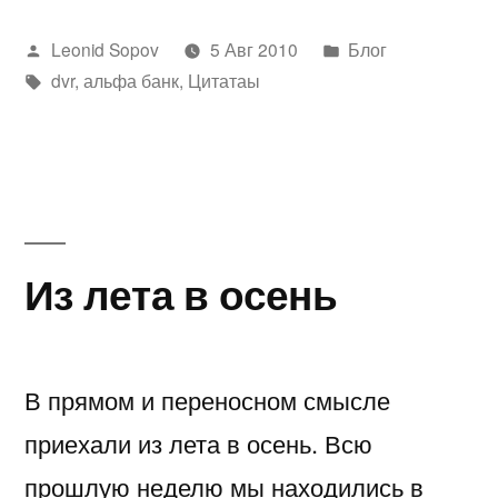
отпуске»
Написано
Написано
Leonid Sopov
5 Авг 2010
Блог
автором
Метки:
в
dvr
,
альфа банк
,
Цитатаы
Из лета в осень
В прямом и переносном смысле
приехали из лета в осень. Всю
прошлую неделю мы находились в