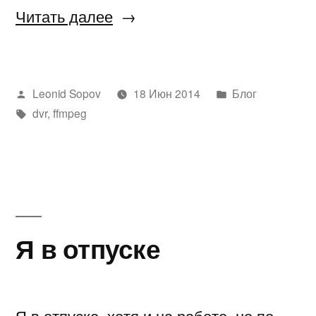
«Ускоряем
Читать далее
видео»
Написано
Написано
Leonid Sopov
18 Июн 2014
Блог
автором
Метки:
в
dvr
,
ffmpeg
Я в отпуске
Я в отпуске, хотя и на работе, но по