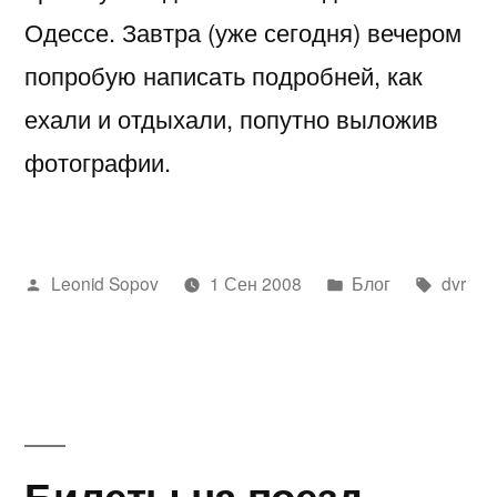
Одессе. Завтра (уже сегодня) вечером
попробую написать подробней, как
ехали и отдыхали, попутно выложив
фотографии.
Написано
Написано
Метки:
Leonid Sopov
1 Сен 2008
Блог
dvr
автором
в
Билеты на поезд