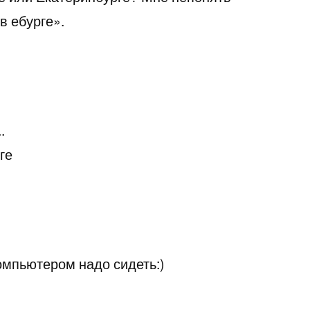
в ебурге».
.
ге
омпьютером надо сидеть:)