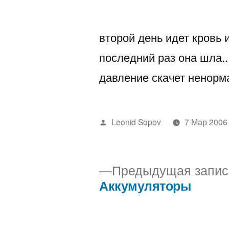
автором
второй день идет кровь 
последний раз она шла..
давление скачет ненормал
Написано
Leonid Sopov
7 Мар 2006
автором
Предыдущая запис
Аккумуляторы
Навигация