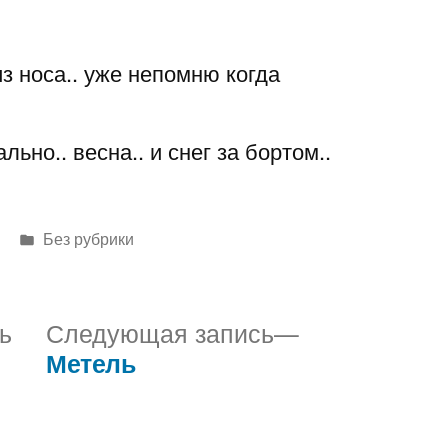
из носа.. уже непомню когда
ьно.. весна.. и снег за бортом..
Написано
Без рубрики
в
Предыдущая
Следующая
ь
Следующая запись
запись:
запись:
Метель