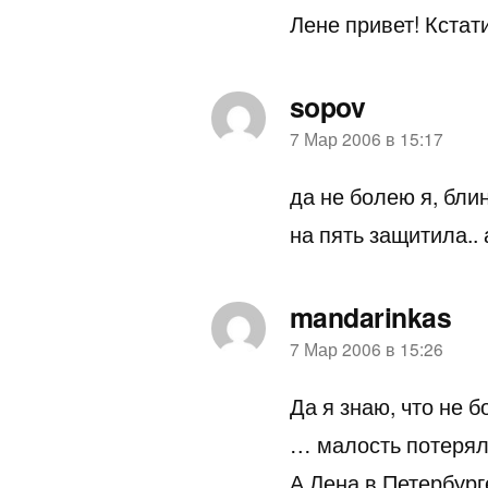
Лене привет! Кстати
sopov
пишет:
7 Мар 2006 в 15:17
да не болею я, блин
на пять защитила..
mandarinkas
пишет:
7 Мар 2006 в 15:26
Да я знаю, что не бо
… малость потерял 
А Лена в Петербург