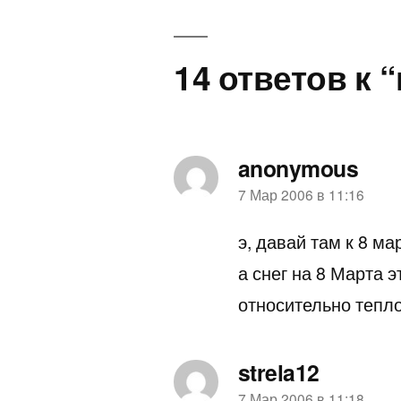
по
записям
14 ответов к 
anonymous
пишет:
7 Мар 2006 в 11:16
э, давай там к 8 м
а снег на 8 Марта э
относительно тепл
strela12
7 Мар 2006 в 11:18