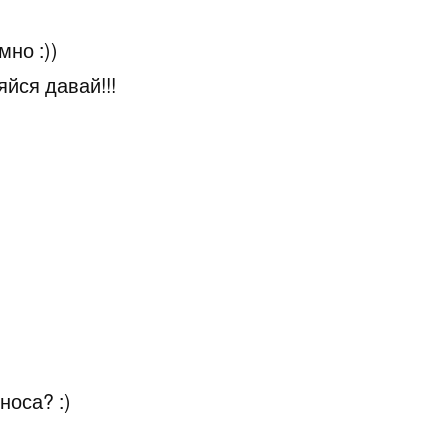
мно :))
йся давай!!!
 носа? :)