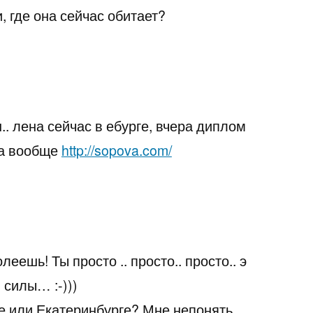
, где она сейчас обитает?
.. лена сейчас в ебурге, вчера диплом
 а вообще
http://sopova.com/
леешь! Ты просто .. просто.. просто.. э
силы… :-)))
е или Екатеринбурге? Мне непонять