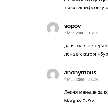
твою зашифровку «
sopov
пишет:
7 Мар 2006 в 16:15
да и сил я не терял.
лена в екатеринбур
anonymous
пишет:
7 Мар 2006 в 23:24
Леоня меньше за к
MArgo&IXOYZ