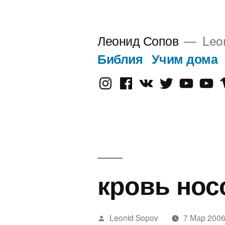
Перейти
к
Леонид Сопов
Leo
содержимому
Библия
Учим дома
Instagram
Facebook
VK
Twitter
Youtube
Old
V
Yout
кровь нос
Написано
Leonid Sopov
7 Мар 200