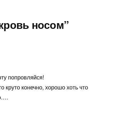
“кровь носом”
арту попровляйся!
то круто конечно, хорошо хоть что
о….