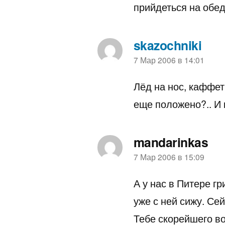
прийдеться на обед 
skazochniki
пишет:
7 Мар 2006 в 14:01
Лёд на нос, каффет
еще положено?.. И 
mandarinkas
пишет:
7 Мар 2006 в 15:09
А у нас в Питере гр
уже с ней сижу. Се
Тебе скорейшего в