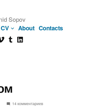
nid Sopov
CV
About
Contacts
imeo
tumblr
linkedin
ube
ом
6
14 комментариев