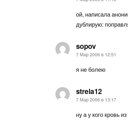
пишет:
ой, написала анони
дублирую: поправля
sopov
пишет:
7 Мар 2006 в 12:51
я не болею
strela12
пишет:
7 Мар 2006 в 13:17
ну а у кого кровь из