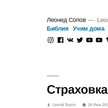
Перейти
к
Леонид Сопов
Leo
содержимому
Библия
Учим дома
Instagram
Facebook
VK
Twitter
Youtube
Old
V
Yout
Страховка
Написано
Leonid Sopov
26 Июн 20