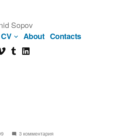
nid Sopov
CV
About
Contacts
imeo
tumblr
linkedin
ube
09
3 комментария