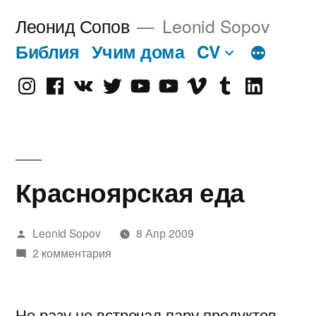
Перейти
Леонид Сопов
Leonid Sopov
к
Библия
Учим дома
CV
содержимому
Instagram
Facebook
VK
Twitter
Youtube
Old
Vimeo
tumblr
linkedin
Youtube
Красноярская еда
Написано
Leonid Sopov
8 Апр 2009
автором
2 комментария
Не разу не встречал пару продуктов