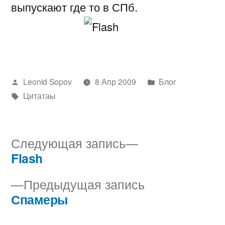
выпускают где то в СПб.
Написано
Написано
Leonid Sopov
8 Апр 2009
Блог
автором
Метки:
в
Цитатаы
Следующая
Следующая запись
запись:
Flash
Навигация
Предыдущая
Предыдущая запись
по
запись:
Спамеры
записям