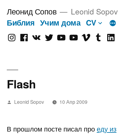
Перейти
Леонид Сопов
Leonid Sopov
к
Библия
Учим дома
CV
содержимому
Instagram
Facebook
VK
Twitter
Youtube
Old
Vimeo
tumblr
linkedin
Youtube
Flash
Написано
Leonid Sopov
10 Апр 2009
автором
В прошлом посте писал про
еду из