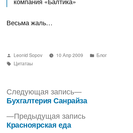
компания «Балтика»
Весьма жаль…
Написано
Написано
Leonid Sopov
10 Апр 2009
Блог
автором
Метки:
в
Цитатаы
Следующая
Следующая запись
запись:
Бухгалтерия Санрайза
Навигация
Предыдущая
Предыдущая запись
по
запись:
Красноярская еда
записям