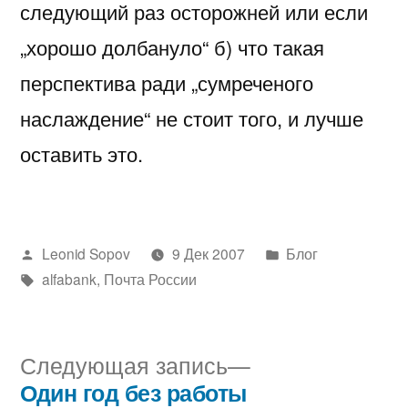
следующий раз осторожней или если
„хорошо долбануло“ б) что такая
перспектива ради „сумреченого
наслаждение“ не стоит того, и лучше
оставить это.
Написано
Написано
Leonid Sopov
9 Дек 2007
Блог
автором
Метки:
в
alfabank
,
Почта России
Следующая
Следующая запись
запись:
Один год без работы