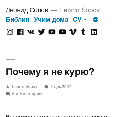
Перейти
Леонид Сопов
Leonid Sopov
к
Библия
Учим дома
CV
содержимому
Instagram
Facebook
VK
Twitter
Youtube
Old
Vimeo
tumblr
linkedin
Youtube
Почему я не курю?
Написано
Leonid Sopov
9 Дек 2007
автором
6 комментариев
Вспомина сегодня почему я не курю и