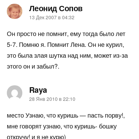
Леонид Сопов
пишет:
13 Дек 2007 в 04:32
Он просто не помнит, ему тогда было лет
5-7. Помню я. Помнит Лена. Он не курил,
это была злая шутка над ним, может из-за
этого он и забыл?.
Raya
пишет:
28 Янв 2010 в 22:10
место Узнаю, что куришь — пасть порву!,
мне говорят узнаю, что куришь- бошку
откручу! и я не курю)