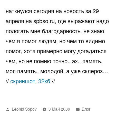
наткнулся сегодня на новость за 29
апреля на spbso.ru, где выражают надо
пологать мне благодарность, не знаю
чем я помог людям, но чем то видимо
помог, хотя примерно могу догадаться
чем, но не помню точно.. эх.. память,
моя память.. молодой, а уже склероз…
//
скриншот, 32кб
//
Написано
Написано
Leonid Sopov
3 Май 2006
Блог