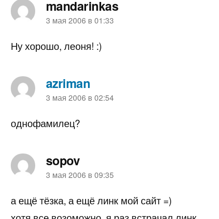
mandarinkas
пишет:
3 мая 2006 в 01:33
Ну хорошо, леоня! :)
azriman
пишет:
3 мая 2006 в 02:54
однофамилец?
sopov
пишет:
3 мая 2006 в 09:35
а ещё тёзка, а ещё линк мой сайт =)
хотя все возоможно, я раз встрачал линк