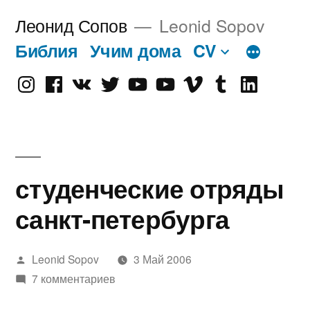
Перейти
Леонид Сопов
Leonid Sopov
к
Библия
Учим дома
CV
содержимому
Instagram
Facebook
VK
Twitter
Youtube
Old
Vimeo
tumblr
linkedin
Youtube
студенческие отряды
санкт-петербурга
Написано
Leonid Sopov
3 Май 2006
автором
7 комментариев