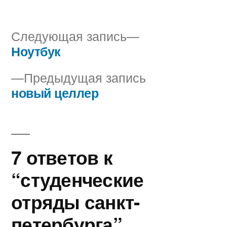
автором
в
Следующая
Следующая запись
запись:
Ноутбук
Навигация
Предыдущая
Предыдущая запись
по
запись:
новый целлер
записям
7 ответов к
“студенческие
отряды санкт-
петербурга”