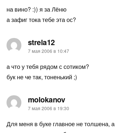
на вино? :)) я за Лёню
а зафиг тока тебе эта ос?
strela12
пишет:
7 мая 2006 в 10:47
а что у тебя рядом с сотиком?
бук не че так, тоненький ;)
molokanov
пишет:
7 мая 2006 в 19:30
Для меня в буке главное не толшена, а