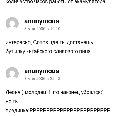
количество часов работы от акамулятора.
anonymous
пишет:
8 мая 2006 в 10:10
интересно, Сопов, где ты достанешь
бутылку китайского сливового вина
anonymous
пишет:
8 мая 2006 в 22:42
Леоня:) молодец!!! что наконец убрался:)
но ты
врединка:РРРРРРРРРРРРРРРРРРРРРРРР