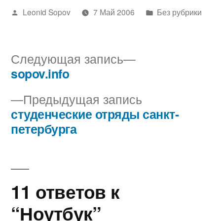
Написано
Написано
Leonid Sopov
7 Май 2006
Без рубрики
автором
в
Следующая
Следующая запись
запись:
sopov.info
Навигация
Предыдущая
Предыдущая запись
по
запись:
студенческие отряды санкт-
записям
петербурга
11 ответов к
“Ноутбук”