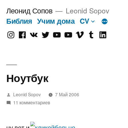
Перейти
Леонид Сопов
Leonid Sopov
к
Библия
Учим дома
CV
содержимому
Instagram
Facebook
VK
Twitter
Youtube
Old
Vimeo
tumblr
linkedin
Youtube
Ноутбук
Написано
Leonid Sopov
7 Май 2006
автором
11 комментариев
ну вот и