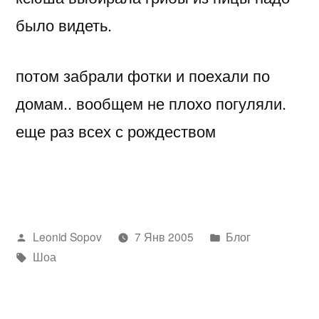
было видеть.
потом забрали фотки и поехали по
домам.. вообщем не плохо погуляли.
еще раз всех с рождеством
Написано
Написано
Leonid Sopov
7 Янв 2005
Блог
автором
Метки:
в
Шоа