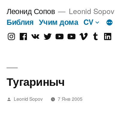
Перейти
Леонид Сопов
Leonid Sopov
к
Библия
Учим дома
CV
содержимому
Instagram
Facebook
VK
Twitter
Youtube
Old
Vimeo
tumblr
linkedin
Youtube
Тугариныч
Написано
Leonid Sopov
7 Янв 2005
автором