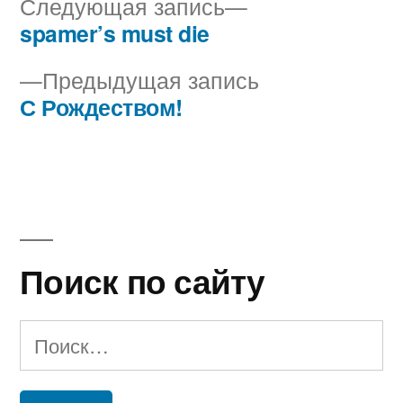
Следующая
Следующая запись
запись:
spamer’s must die
Навигация
Предыдущая
Предыдущая запись
по
запись:
С Рождеством!
записям
Поиск по сайту
Найти: