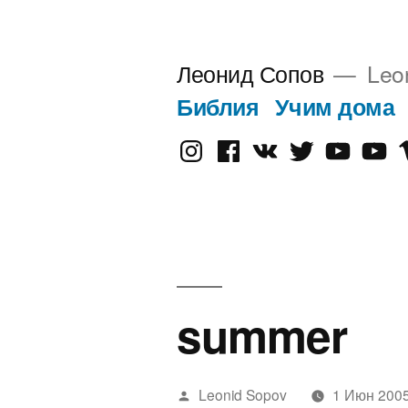
Перейти
к
Леонид Сопов
Leo
содержимому
Библия
Учим дома
Instagram
Facebook
VK
Twitter
Youtube
Old
V
Yout
summer
Написано
Leonid Sopov
1 Июн 200