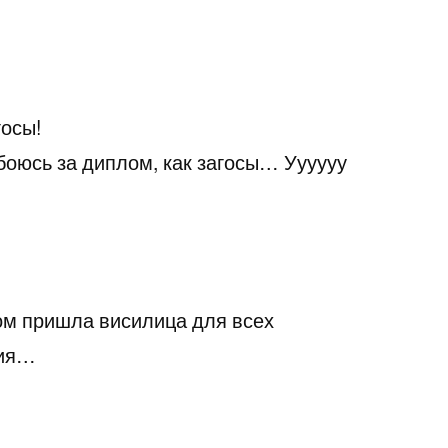
госы!
 боюсь за диплом, как загосы… Уууууу
том пришла висилица для всех
сия…