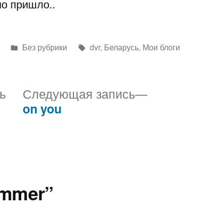
мо пришло..
Написано
Метки:
Без рубрики
dvr
,
Беларусь
,
Мои блоги
в
Предыдущая
Следующая
ь
Следующая запись
запись:
запись:
on you
ummer”