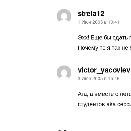
strela12
пишет:
1 Июн 2005 в 10:41
Эхх! Еще бы сдать 
Почему то я так не
victor_yacovlev
пишет:
3 Июн 2005 в 15:49
Ага, а вместе с ле
студентов aka сес