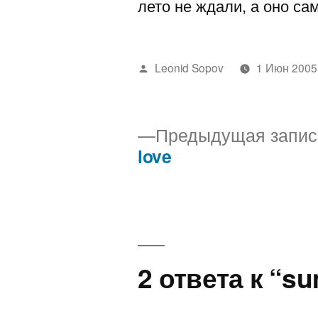
лето не ждали, а оно са
Написано
Leonid Sopov
1 Июн 2005
автором
Предыдущая запис
love
Навигация
по
записям
2 ответа к “s