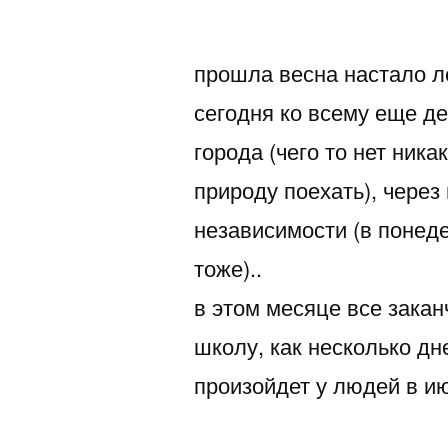
автором
прошла весна настало л
сегодня ко всему еще де
города (чего то нет ника
природу поехать), через
независимости (в понед
тоже)..
в этом месяце все закан
школу, как несколько дн
произойдет у людей в ию