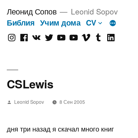
Перейти
Леонид Сопов
Leonid Sopov
к
Библия
Учим дома
CV
содержимому
Instagram
Facebook
VK
Twitter
Youtube
Old
Vimeo
tumblr
linkedin
Youtube
CSLewis
Написано
Leonid Sopov
8 Сен 2005
автором
дня три назад я скачал много книг