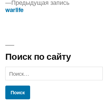
Предыдущая
Предыдущая запись
по
запись:
warlife
записям
Поиск по сайту
Найти: