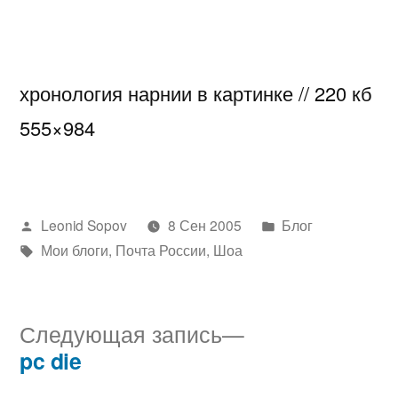
хронология нарнии в картинке // 220 кб
555×984
Написано
Написано
Leonid Sopov
8 Сен 2005
Блог
автором
Метки:
в
Мои блоги
,
Почта России
,
Шоа
Следующая
Следующая запись
запись:
pc die
Навигация