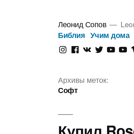
Перейти
к
Леонид Сопов
Leo
содержимому
Библия
Учим дома
Instagram
Facebook
VK
Twitter
Youtube
Old
V
Yout
Архивы меток:
Софт
Купил Rose