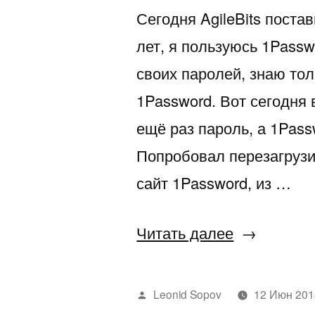
Сегодня AgileBits поста
лет, я пользуюсь 1Passw
своих паролей, знаю тол
1Password. Вот сегодня 
ещё раз пароль, а 1Pass
Попробовал перезагрузи
сайт 1Password, из …
«1Passwor
Читать далее
перестал
запускатьс
Написано
Leonid Sopov
12 Июн 201
автором