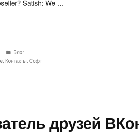
seller? Satish: We …
Написано
Блог
в
ое
,
Контакты
,
Софт
атель друзей ВКо