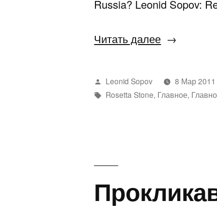
Russia? Leonid Sopov: Re
«Rosetta
Читать далее
Stone»
Написано
Leonid Sopov
8 Мар 2011
автором
Метки:
Rosetta Stone
,
Главное
,
Главн
Прокликав