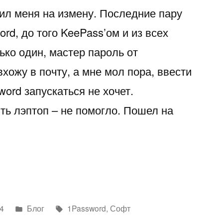
вил меня на измену. Последние пару
ord, до того KeePass’ом и из всех
ько один, мастер пароль от
вхожу в почту, а мне мол пора, ввести
word запускаться не хочет.
ть лэптоп – не помогло. Пошел на
d
я»
Написано
Метки:
4
Блог
1Password
,
Софт
в