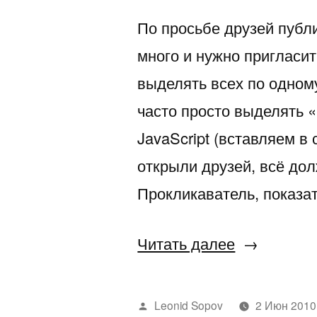
По просьбе друзей публи
много и нужно пригласить
выделять всех по одному
часто просто выделять 
JavaScript (вставляем в 
открыли друзей, всё дол
Прокликаватель, показат
«Проклика
Читать далее
друзей
ВКонтакте
Написано
Leonid Sopov
2 Июн 2010