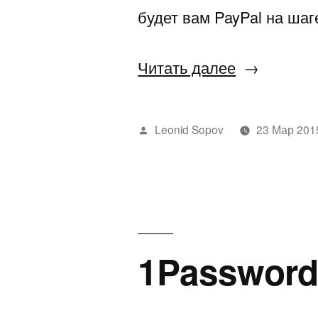
будет вам PayPal на шаг
«Rosetta
Читать далее
Stone»
Написано
Leonid Sopov
23 Мар 201
автором
1Password