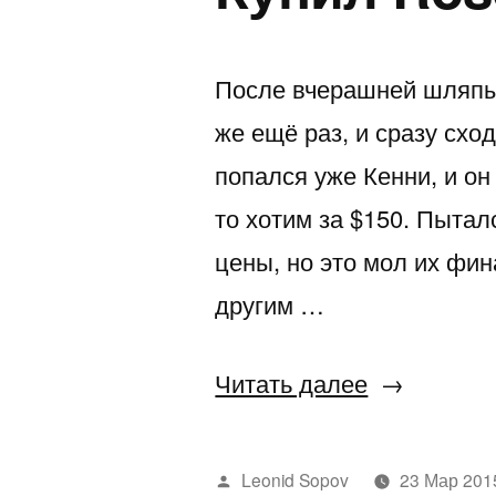
После вчерашней шляпы 
же ещё раз, и сразу схо
попался уже Кенни, и он
то хотим за $150. Пыталс
цены, но это мол их фи
другим …
«Купил
Читать далее
Rosetta
Stone»
Написано
Leonid Sopov
23 Мар 201