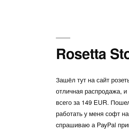
автором
Rosetta St
Зашёл тут на сайт розеты
отличная распродажа, и 
всего за 149 EUR. Пошел
работать у меня софт на
cпрашиваю а PayPal прим