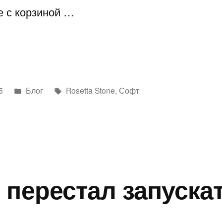
е с корзиной …
Написано
Метки:
5
Блог
Rosetta Stone
,
Софт
в
 перестал запуска