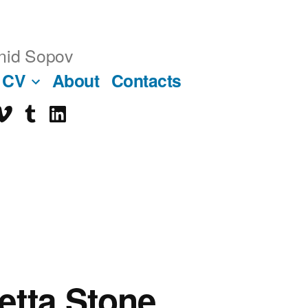
nid Sopov
CV
About
Contacts
imeo
tumblr
linkedin
ube
tta Stone