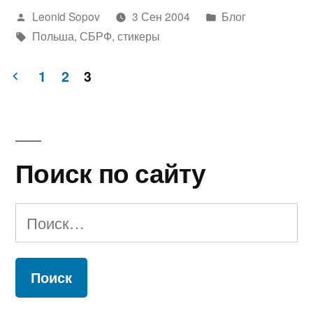
Написано
Написано
Leonid Sopov
3 Сен 2004
Блог
автором
Метки:
в
Польша
,
СБРФ
,
стикеры
1
2
3
Пагинация
записей
Поиск по сайту
Найти: