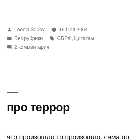
—
дрова»
Написано
Leonid Sopov
15 Ноя 2004
автором
Написано
Метки:
Без рубрики
СБРФ
,
Цитатаы
в
2 комментария
про террор
что произошло то произошло. сама по