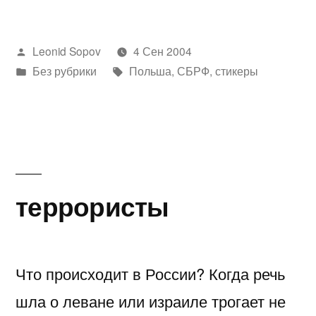
террор»
Написано
Leonid Sopov
4 Сен 2004
автором
Написано
Метки:
Без рубрики
Польша
,
СБРФ
,
стикеры
в
террористы
Что происходит в России? Когда речь
шла о леване или израиле трогает не