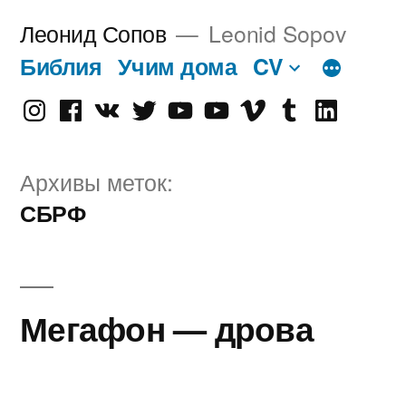
Перейти
Леонид Сопов
Leonid Sopov
к
Библия
Учим дома
CV
содержимому
Instagram
Facebook
VK
Twitter
Youtube
Old
Vimeo
tumblr
linkedin
Youtube
Архивы меток:
СБРФ
Мегафон — дрова