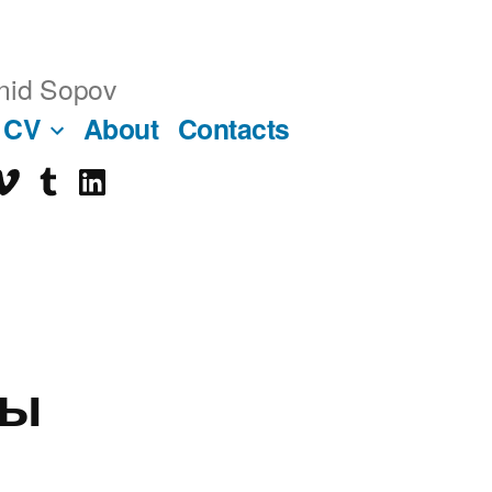
nid Sopov
CV
About
Contacts
imeo
tumblr
linkedin
ube
ты
4