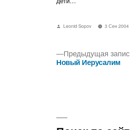
дети…
Написано
Leonid Sopov
3 Сен 2004
автором
Предыдущая запис
Новый Иерусалим
Навигация
по
записям