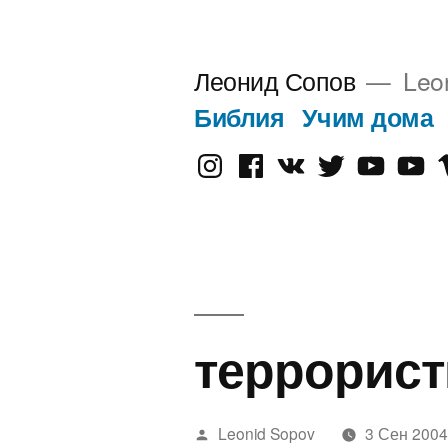
Перейти
к
Леонид Сопов
Leo
содержимому
Библия
Учим дома
Instagram
Facebook
VK
Twitter
Youtube
Old
V
Yout
террорис
Написано
Leonid Sopov
3 Сен 200