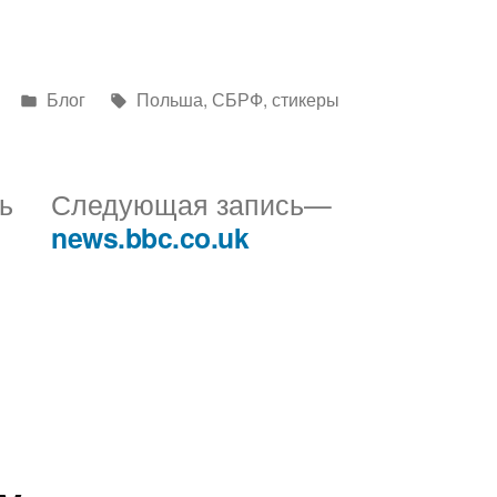
Написано
Метки:
Блог
Польша
,
СБРФ
,
стикеры
в
Предыдущая
Следующая
ь
Следующая запись
запись:
запись:
news.bbc.co.uk