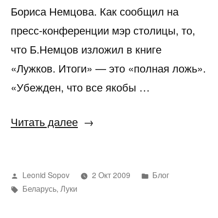
Бориса Немцова. Как сообщил на
пресс-конференции мэр столицы, то,
что Б.Немцов изложил в книге
«Лужков. Итоги» — это «полная ложь».
«Убежден, что все якобы …
«Лужков.
Читать далее
Итоги»
Написано
Написано
Leonid Sopov
2 Окт 2009
Блог
автором
Метки:
в
Беларусь
,
Луки