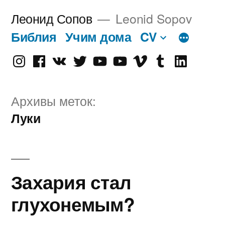
Перейти
Леонид Сопов
Leonid Sopov
к
Библия
Учим дома
CV
содержимому
Instagram
Facebook
VK
Twitter
Youtube
Old
Vimeo
tumblr
linkedin
Youtube
Архивы меток:
Луки
Захария стал
глухонемым?