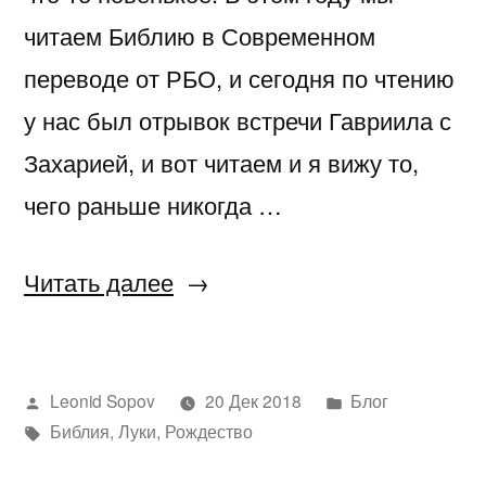
читаем Библию в Современном
переводе от РБО, и сегодня по чтению
у нас был отрывок встречи Гавриила с
Захарией, и вот читаем и я вижу то,
чего раньше никогда …
«Захария
Читать далее
стал
глухонемым?»
Написано
Написано
Leonid Sopov
20 Дек 2018
Блог
автором
Метки:
в
Библия
,
Луки
,
Рождество