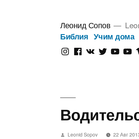
Перейти
к
Леонид Сопов
Leo
содержимому
Библия
Учим дома
Instagram
Facebook
VK
Twitter
Youtube
Old
V
Yout
Водительс
Написано
Leonid Sopov
22 Авг 201