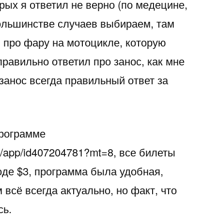
орых я ответил не верно (по медецине,
большинстве случаев выбираем, там
л про фару на мотоцикле, которую
 правильно ответил про занос, как мне
 занос всегда правильный ответ за
программе
/ru/app/id407204781?mt=8, все билеты
оде $3, программа была удобная,
 всё всегда актуально, но факт, что
сь.