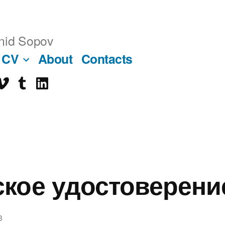
nid Sopov
CV
About
Contacts
imeo
tumblr
linkedin
ube
кое удостоверени
3