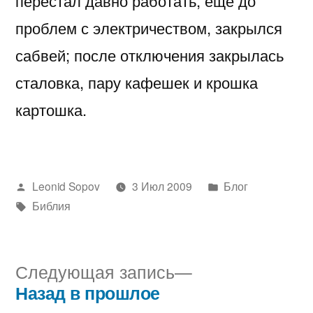
перестал давно работать, ещё до
проблем с электричеством, закрылся
сабвей; после отключения закрылась
сталовка, пару кафешек и крошка
картошка.
Написано
Написано
Leonid Sopov
3 Июл 2009
Блог
автором
Метки:
в
Библия
Следующая
Следующая запись
запись:
Назад в прошлое
Навигация