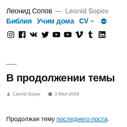
Перейти
Леонид Сопов
Leonid Sopov
к
Библия
Учим дома
CV
содержимому
Instagram
Facebook
VK
Twitter
Youtube
Old
Vimeo
tumblr
linkedin
Youtube
В продолжении темы
Написано
Leonid Sopov
3 Июл 2009
автором
Продолжая тему
последнего поста
.