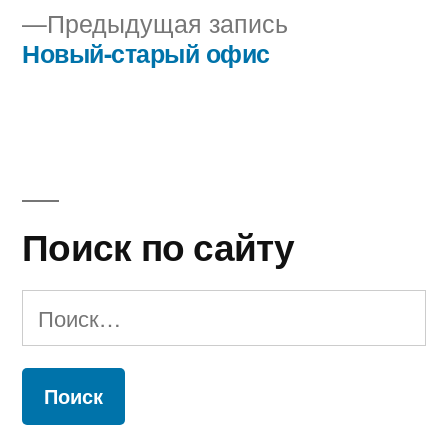
Предыдущая
Предыдущая запись
по
запись:
Новый-старый офис
записям
Поиск по сайту
Найти: