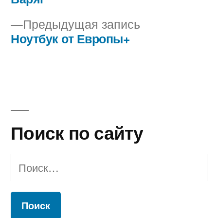
Навигация
Предыдущая
Предыдущая запись
по
запись:
Ноутбук от Европы+
записям
Поиск по сайту
Найти: