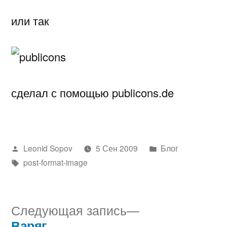
или так
сделал с помощью publicons.de
Написано
Написано
Leonid Sopov
5 Сен 2009
Блог
автором
Метки:
в
post-format-image
Следующая
Следующая запись
запись:
Варяг