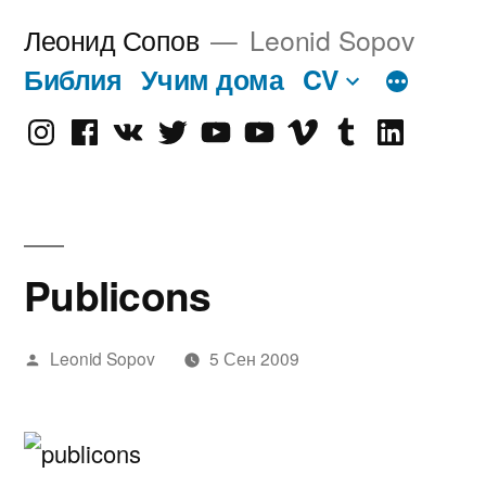
Перейти
Леонид Сопов
Leonid Sopov
к
Библия
Учим дома
CV
содержимому
Instagram
Facebook
VK
Twitter
Youtube
Old
Vimeo
tumblr
linkedin
Youtube
Publicons
Написано
Leonid Sopov
5 Сен 2009
автором