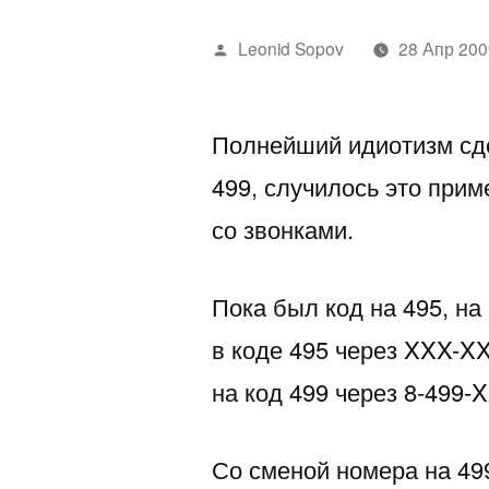
Написано
Leonid Sopov
28 Апр 200
автором
Полнейший идиотизм сде
499, случилось это прим
со звонками.
Пока был код на 495, на
в коде 495 через XXX-X
на код 499 через 8-499
Со сменой номера на 49