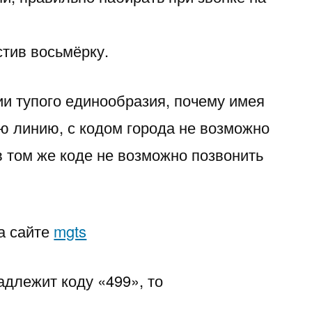
стив восьмёрку.
ии тупого единообразия, почему имея
 линию, с кодом города не возможно
в том же коде не возможно позвонить
а сайте
mgts
длежит коду «499», то