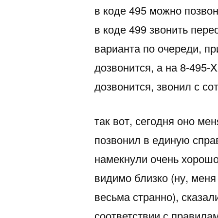
в коде 495 можно позво
в коде 499 звонить пере
варианта по очереди, п
дозвонится, а на 8-495-
дозвонится, звонил с со
так вот, сегодня оно ме
позвонил в единую справ
намекнули очень хорошо,
видимо близко (ну, меня
весьма странно), сказал
соответствии с правилам