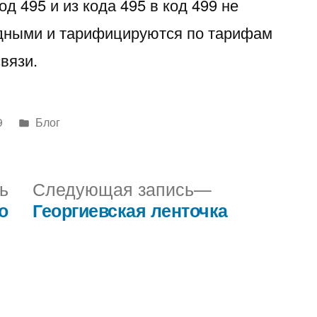
од 495 и из кода 495 в код 499 не
дными и тарифицируются по тарифам
вязи.
Написано
9
Блог
в
Предыдущая
Следующая
ь
Следующая запись
запись:
запись:
о
Георгиевская ленточка