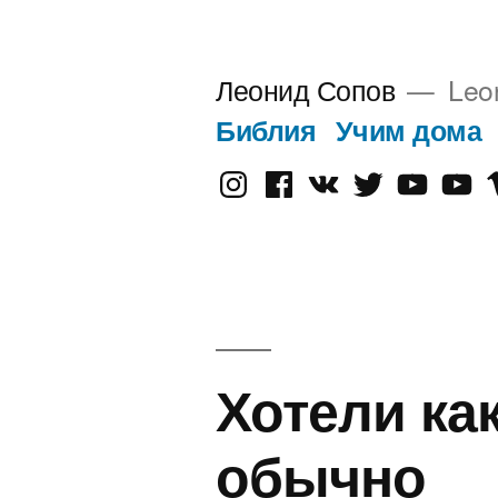
Перейти
к
Леонид Сопов
Leo
содержимому
Библия
Учим дома
Instagram
Facebook
VK
Twitter
Youtube
Old
V
Yout
Хотели ка
обычно