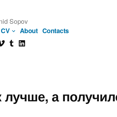
nid Sopov
CV
About
Contacts
imeo
tumblr
linkedin
ube
к лучше, а получил