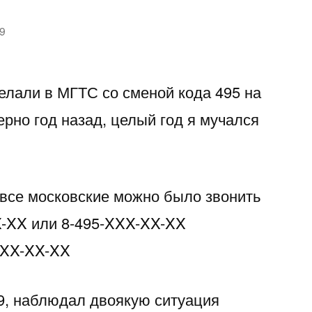
9
лали в МГТС со сменой кода 495 на
ерно год назад, целый год я мучался
 все московские можно было звонить
X-XX или 8-495-XXX-XX-XX
-XXX-XX-XX
9, наблюдал двоякую ситуация