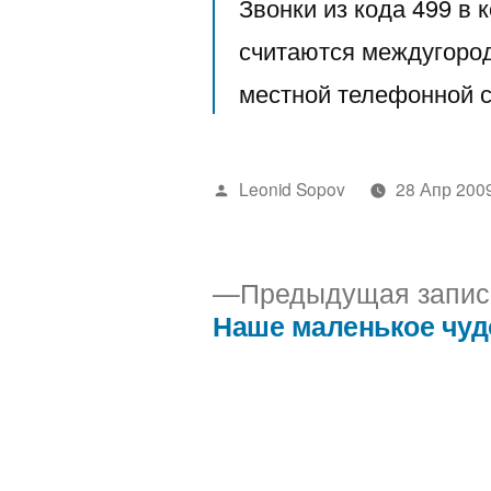
Звонки из кода 499 в к
считаются междугоро
местной телефонной с
Написано
Leonid Sopov
28 Апр 200
автором
Предыдущая запис
Наше маленькое чуд
Навигация
по
записям