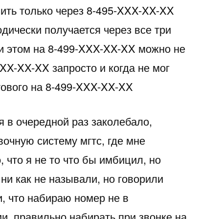
нить только через 8-495-XXX-XX-XX
одически получается через все три
ри этом на 8-499-XXX-XX-XX можно не
XXX-XX-XX запросто и когда не мог
тового на 8-499-XXX-XX-XX
ня в очередной раз заколебало,
очную систему мгтс, где мне
 что я не то что бы имбицил, но
 ни как не называли, но говорили
и, что набираю номер не в
и, правильно набирать при звонке на