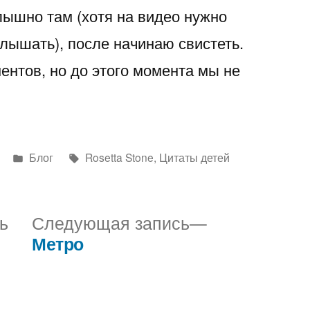
лышно там (хотя на видео нужно
лышать), после начинаю свистеть.
ентов, но до этого момента мы не
Написано
Метки:
Блог
Rosetta Stone
,
Цитаты детей
в
Предыдущая
Следующая
ь
Следующая запись
запись:
запись:
Метро