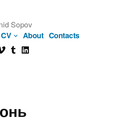
nid Sopov
CV
About
Contacts
imeo
tumblr
linkedin
ube
гонь
8