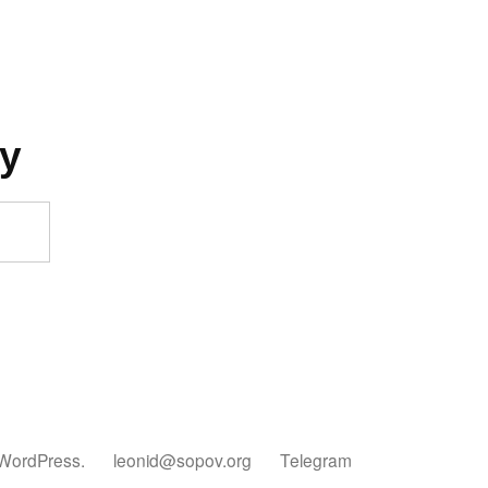
у
 WordPress.
leonid@sopov.org
Telegram