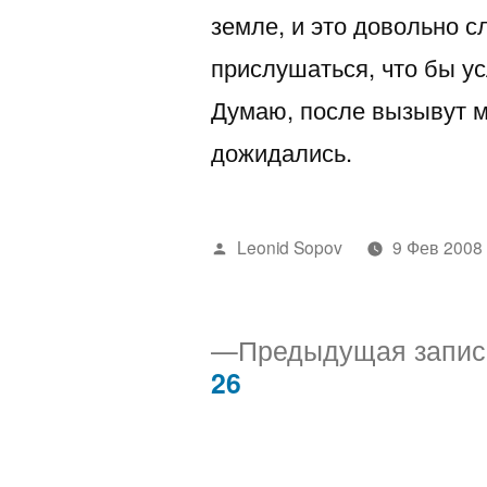
земле, и это довольно с
прислушаться, что бы ус
Думаю, после вызывут м
дожидались.
Написано
Leonid Sopov
9 Фев 2008
автором
Предыдущая запис
26
Навигация
по