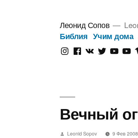
Перейти
к
Леонид Сопов
Leo
содержимому
Библия
Учим дома
Instagram
Facebook
VK
Twitter
Youtube
Old
V
Yout
Вечный о
Написано
Leonid Sopov
9 Фев 200