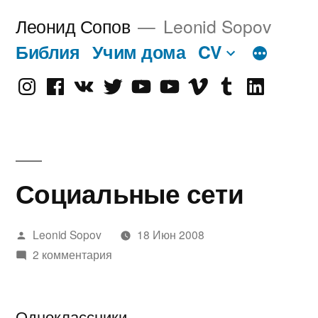
Перейти
Леонид Сопов
Leonid Sopov
к
Библия
Учим дома
CV
содержимому
Instagram
Facebook
VK
Twitter
Youtube
Old
Vimeo
tumblr
linkedin
Youtube
Социальные сети
Написано
Leonid Sopov
18 Июн 2008
автором
2 комментария
Одноклассники