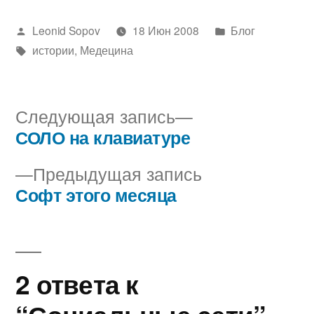
Написано
Написано
Leonid Sopov
18 Июн 2008
Блог
автором
Метки:
в
истории
,
Медецина
Следующая
Следующая запись
запись:
СОЛО на клавиатуре
Навигация
Предыдущая
Предыдущая запись
по
запись:
Софт этого месяца
записям
2 ответа к