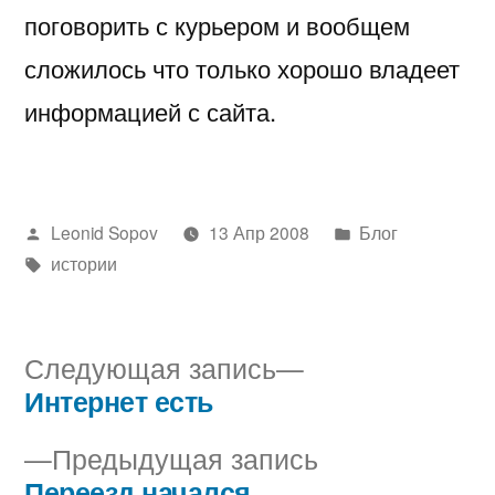
поговорить с курьером и вообщем
сложилось что только хорошо владеет
информацией с сайта.
Написано
Написано
Leonid Sopov
13 Апр 2008
Блог
автором
Метки:
в
истории
Следующая
Следующая запись
запись:
Интернет есть
Навигация
Предыдущая
Предыдущая запись
по
запись:
Переезд начался