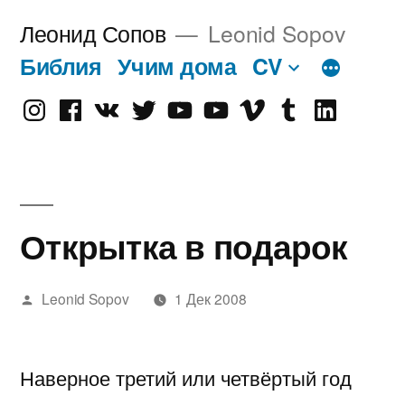
Перейти
Леонид Сопов
Leonid Sopov
к
Библия
Учим дома
CV
содержимому
Instagram
Facebook
VK
Twitter
Youtube
Old
Vimeo
tumblr
linkedin
Youtube
Открытка в подарок
Написано
Leonid Sopov
1 Дек 2008
автором
Наверное третий или четвёртый год