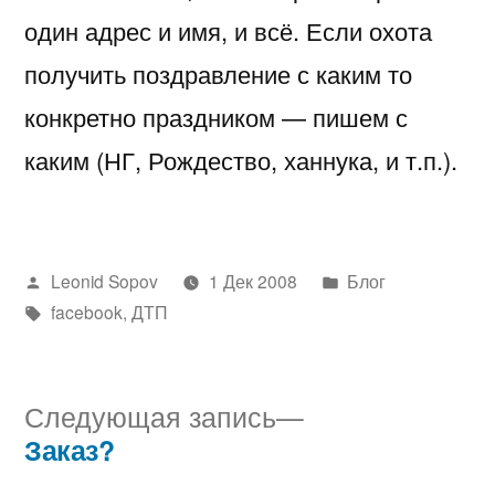
один адрес и имя, и всё. Если охота
получить поздравление с каким то
конкретно праздником — пишем с
каким (НГ, Рождество, ханнука, и т.п.).
Написано
Написано
Leonid Sopov
1 Дек 2008
Блог
автором
Метки:
в
facebook
,
ДТП
Следующая
Следующая запись
запись:
Заказ?
Навигация