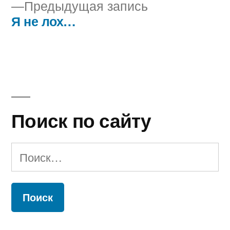
Предыдущая
Предыдущая запись
по
запись:
Я не лох…
записям
Поиск по сайту
Найти: