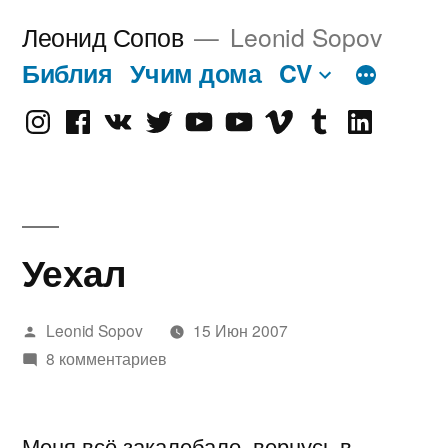
Перейти
Леонид Сопов
Leonid Sopov
к
Библия
Учим дома
CV
содержимому
Instagram
Facebook
VK
Twitter
Youtube
Old
Vimeo
tumblr
linkedin
Youtube
Уехал
Написано
Leonid Sopov
15 Июн 2007
автором
8 комментариев
Меня всё закалебало, вернусь в