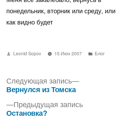
понедельник, вторник или среду, или
как видно будет
Написано
Написано
Leonid Sopov
15 Июн 2007
Блог
автором
в
Следующая
Следующая запись
запись:
Вернулся из Томска
Навигация
Предыдущая
Предыдущая запись
по
запись:
Остановка?
записям