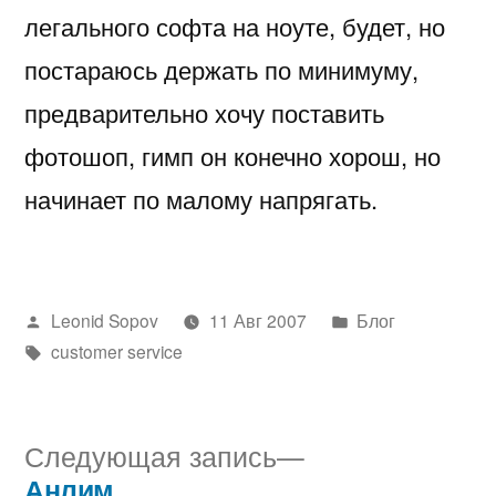
легального софта на ноуте, будет, но
постараюсь держать по минимуму,
предварительно хочу поставить
фотошоп, гимп он конечно хорош, но
начинает по малому напрягать.
Написано
Написано
Leonid Sopov
11 Авг 2007
Блог
автором
Метки:
в
customer service
Следующая
Следующая запись
запись:
Анлим