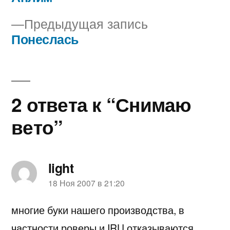
Навигация
Предыдущая
Предыдущая запись
по
запись:
Понеслась
записям
2 ответа к “Снимаю
вето”
light
пишет:
18 Ноя 2007 в 21:20
многие буки нашего производства, в
частности роверы и IRU отказываются