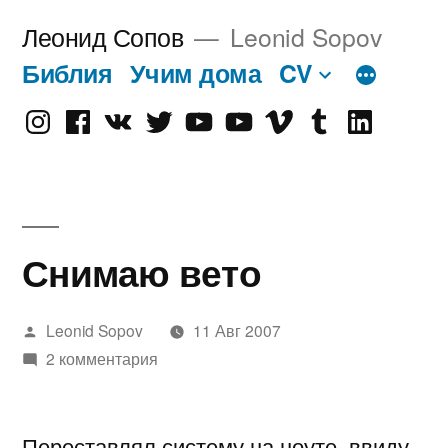
Перейти
Леонид Сопов
Leonid Sopov
к
Библия
Учим дома
CV
содержимому
Instagram
Facebook
VK
Twitter
Youtube
Old
Vimeo
tumblr
linkedin
Youtube
Снимаю вето
Написано
Leonid Sopov
11 Авг 2007
автором
2 комментария
Переставлял систему на ноуте, ввиду