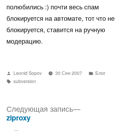
полюбились :) почти весь спам
блокируется на автомате, тот что не
блокируется, ставится на ручную
модерацию.
Написано
Написано
Leonid Sopov
30 Сен 2007
Блог
автором
Метки:
в
subversion
Следующая
Следующая запись
запись:
ziproxy
Навигация