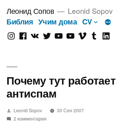
Перейти
Леонид Сопов
Leonid Sopov
к
Библия
Учим дома
CV
содержимому
Instagram
Facebook
VK
Twitter
Youtube
Old
Vimeo
tumblr
linkedin
Youtube
Почему тут работает
антиспам
Написано
Leonid Sopov
30 Сен 2007
автором
2 комментария