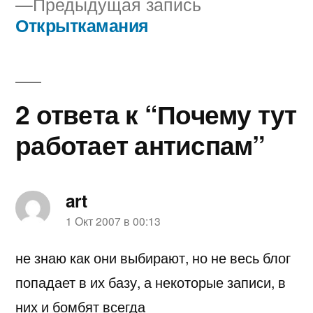
Предыдущая
Предыдущая запись
по
запись:
Открыткамания
записям
2 ответа к “Почему тут
работает антиспам”
art
пишет:
1 Окт 2007 в 00:13
не знаю как они выбирают, но не весь блог
попадает в их базу, а некоторые записи, в
них и бомбят всегда