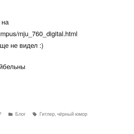
 на
lympus/mju_760_digital.html
ще не видел :)
ейбельны
Написано
Метки:
7
Блог
Гитлер
,
чёрный юмор
в