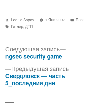
Написано
Написано
Leonid Sopov
1 Янв 2007
Блог
автором
Метки:
в
Гитлер
,
ДТП
Следующая
Следующая запись
запись:
ngsec security game
Навигация
Предыдущая
Предыдущая запись
по
запись:
Свердловск — часть
записям
5_последнии дни