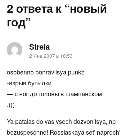
2 ответа к “новый
год”
Strela
пишет:
2 Янв 2007 в 16:53
osobenno ponravilsya punkt:
-взрыв бутылки
— с ног до головы в шампанском
:)))
Ya patalas do vas vsech dozvonitsya, np
bezuspeschno! Rossiaskaya set’ naproch’