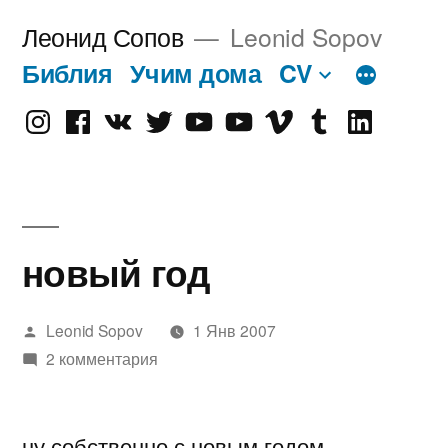
Перейти
Леонид Сопов
Leonid Sopov
к
Библия
Учим дома
CV
содержимому
Instagram
Facebook
VK
Twitter
Youtube
Old
Vimeo
tumblr
linkedin
Youtube
новый год
Написано
Leonid Sopov
1 Янв 2007
автором
2 комментария
ну собственно с новым годом