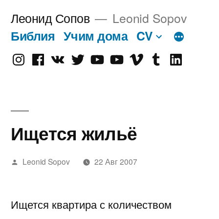
Перейти
Леонид Сопов
Leonid Sopov
к
Библия
Учим дома
CV
содержимому
Instagram
Facebook
VK
Twitter
Youtube
Old
Vimeo
tumblr
linkedin
Youtube
Ищется жильё
Написано
Leonid Sopov
22 Авг 2007
автором
Ищется квартира с количеством