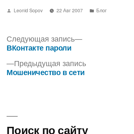
Написано
Написано
Leonid Sopov
22 Авг 2007
Блог
автором
в
Следующая
Следующая запись
запись:
ВКонтакте пароли
Навигация
Предыдущая
Предыдущая запись
по
запись:
Мошеничество в сети
записям
Поиск по сайту