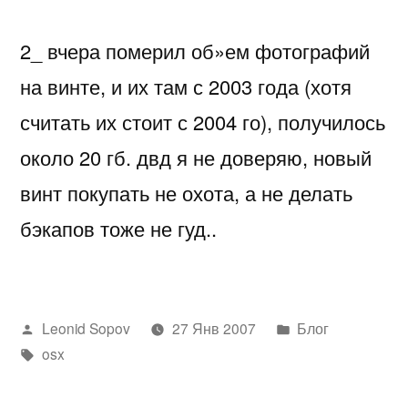
2_ вчера померил об»ем фотографий
на винте, и их там с 2003 года (хотя
считать их стоит с 2004 го), получилось
около 20 гб. двд я не доверяю, новый
винт покупать не охота, а не делать
бэкапов тоже не гуд..
Написано
Написано
Leonid Sopov
27 Янв 2007
Блог
автором
Метки:
в
osx