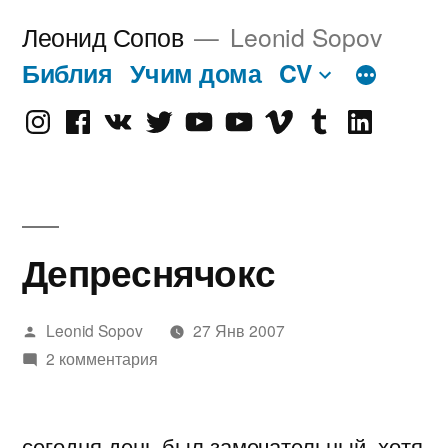
Перейти
Леонид Сопов
Leonid Sopov
к
Библия
Учим дома
CV
содержимому
Instagram
Facebook
VK
Twitter
Youtube
Old
Vimeo
tumblr
linkedin
Youtube
Депреснячокс
Написано
Leonid Sopov
27 Янв 2007
автором
2 комментария
сегодня день был замечательный, хотя