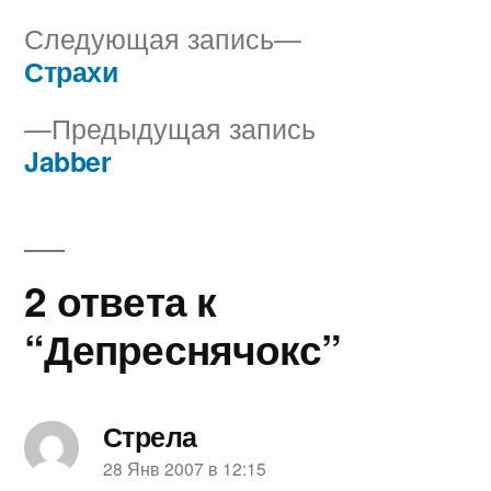
Следующая
Следующая запись
запись:
Страхи
Навигация
Предыдущая
Предыдущая запись
по
запись:
Jabber
записям
2 ответа к
“Депреснячокс”
Стрела
пишет:
28 Янв 2007 в 12:15