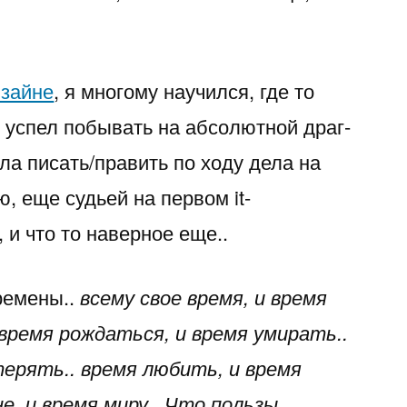
зайне
, я многому научился, где то
. успел побывать на абсолютной драг-
ла писать/править по ходу дела на
, еще судьей на первом it-
 и что то наверное еще..
ремены..
всему свое время, и время
 время рождаться, и время умирать..
терять.. время любить, и время
е, и время миру.. Что пользы