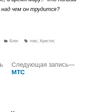
над чем он трудится?
Написано
Метки:
Блог
mac
,
Христос
в
Предыдущая
Следующая
ь
Следующая запись
запись:
запись:
МТС