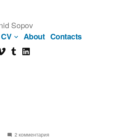
nid Sopov
CV
About
Contacts
imeo
tumblr
linkedin
ube
2 комментария