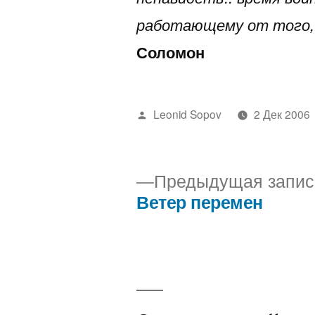
работающему от того, 
Соломон
Написано
Leonid Sopov
2 Дек 2006
автором
Предыдущая запис
Ветер перемен
Навигация
по
записям