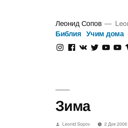
Перейти
к
Леонид Сопов
Leo
содержимому
Библия
Учим дома
Instagram
Facebook
VK
Twitter
Youtube
Old
V
Yout
Зима
Написано
Leonid Sopov
2 Дек 2006