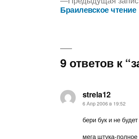
Предыдущая запис
Браилевское чтение
Навигация
по
записям
9 ответов к “
strela12
пишет:
6 Апр 2006 в 19:52
бери бук и не будет
мега штука-полное 