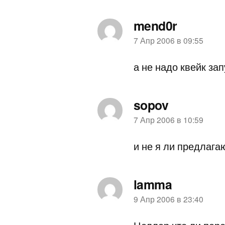
mend0r
пишет:
7 Апр 2006 в 09:55
а не надо квейк зап
sopov
пишет:
7 Апр 2006 в 10:59
и не я ли предлага
lamma
пишет:
9 Апр 2006 в 23:40