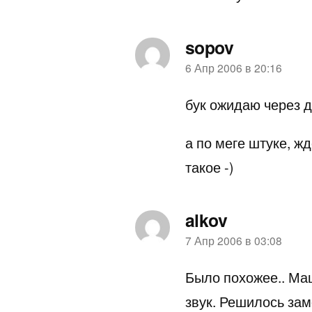
sopov
пишет:
6 Апр 2006 в 20:16
бук ожидаю через 
а по меге штуке, жд
такое -)
alkov
пишет:
7 Апр 2006 в 03:08
Было похожее.. Ма
звук. Решилось зам