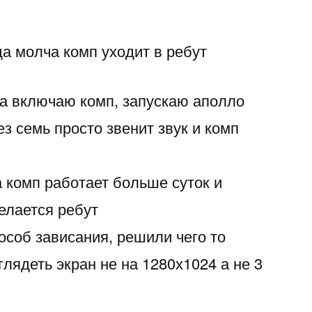
да молча комп уходит в ребут
а включаю комп, запускаю аполло
ез семь просто звенит звук и комп
а комп работает больше суток и
елается ребут
особ зависания, решили чего то
глядеть экран не на 1280х1024 а не 3