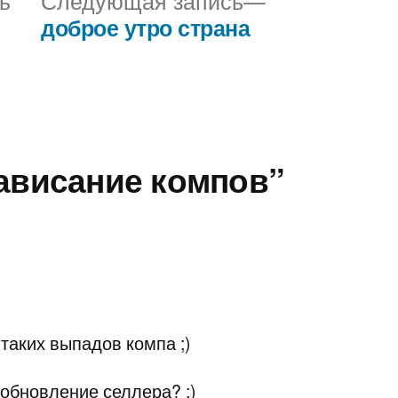
ь
Следующая запись
запись:
запись:
доброе утро страна
зависание компов”
 таких выпадов компа ;)
обновление селлера? :)