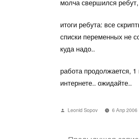
молча свершился ребут,
итоги ребута: все скрип
списки переменных не со
куда надо..
работа продолжается, 1 
интернете.. ожидайте..
Написано
Leonid Sopov
6 Апр 2006
автором