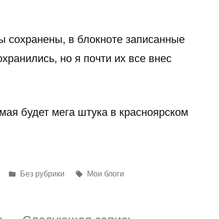
ты сохранены, в блокноте записанные
хранились, но я почти их все внес
мая будет мега штука в красноярском
Написано
Метки:
Без рубрики
Мои блоги
в
Предыдущая
Следующая