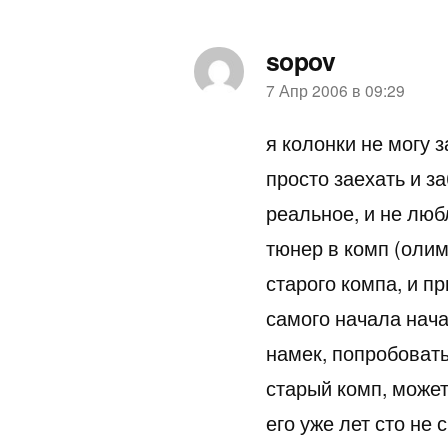
sopov
пишет:
7 Апр 2006 в 09:29
я колонки не могу з
просто заехать и за
реальное, и не люб
тюнер в комп (олим
старого компа, и п
самого начала начал
намек, попробовать
старый комп, может
его уже лет сто не 