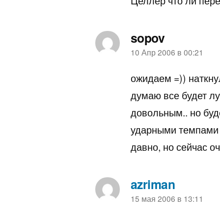
Целлер что ли пере
sopov
пишет:
10 Апр 2006 в 00:21
ожидаем =)) наткну
думаю все будет лу
довольным.. но буд
ударными темпами 
давно, но сейчас оч
azriman
пишет:
15 мая 2006 в 13:11