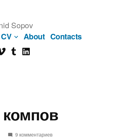
nid Sopov
CV
About
Contacts
imeo
tumblr
linkedin
ube
 компов
9 комментариев