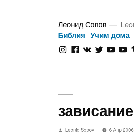
Перейти
к
Леонид Сопов
Leo
содержимому
Библия
Учим дома
Instagram
Facebook
VK
Twitter
Youtube
Old
V
Yout
зависание
Написано
Leonid Sopov
6 Апр 2006