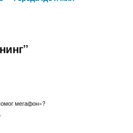
юнинг”
«помог мегафон»?
.