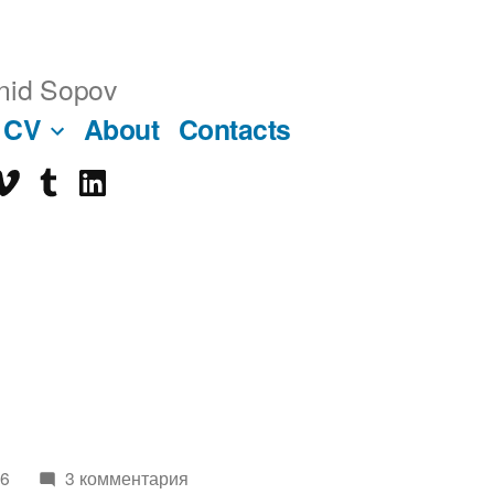
nid Sopov
CV
About
Contacts
imeo
tumblr
linkedin
ube
06
3 комментария