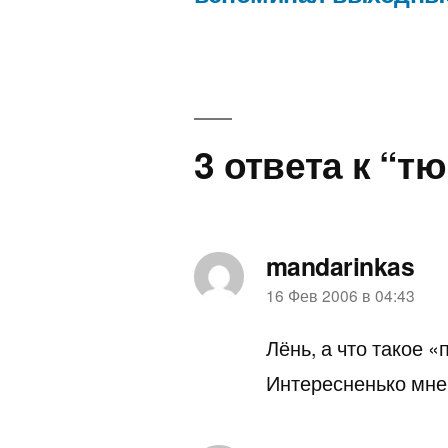
Навигация
по
записям
3 ответа к “т
mandarinkas
пишет:
16 Фев 2006 в 04:43
Лёнь, а что такое 
Интересненько мне