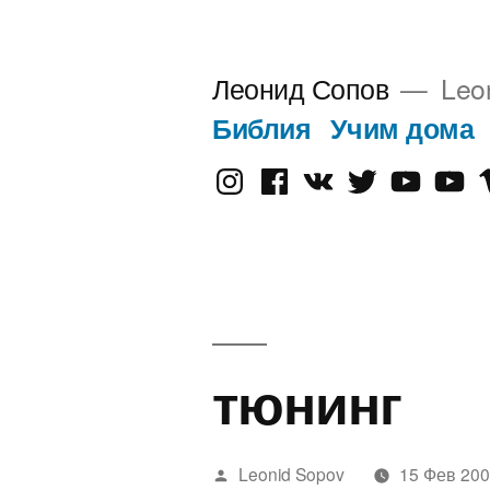
Перейти
к
Леонид Сопов
Leo
содержимому
Библия
Учим дома
Instagram
Facebook
VK
Twitter
Youtube
Old
V
Yout
тюнинг
Написано
Leonid Sopov
15 Фев 20