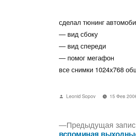
автором
сделал тюнинг автомоб
— вид сбоку
— вид спереди
— помог мегафон
все снимки 1024х768 об
Написано
Leonid Sopov
15 Фев 200
автором
Предыдущая запис
вспоминая выходны