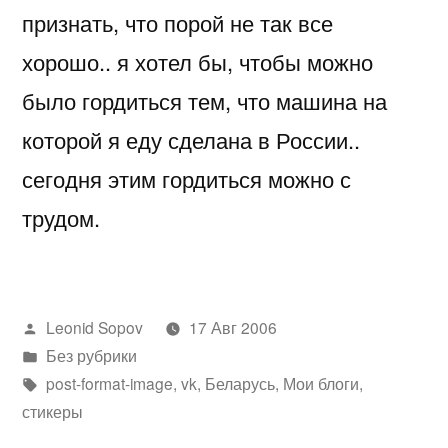
признать, что порой не так все
хорошо.. я хотел бы, чтобы можно
было гордиться тем, что машина на
которой я еду сделана в России..
сегодня этим гордиться можно с
трудом.
Написано
Leonid Sopov
17 Авг 2006
автором
Написано
Без рубрики
в
Метки:
post-format-image
,
vk
,
Беларусь
,
Мои блоги
,
стикеры