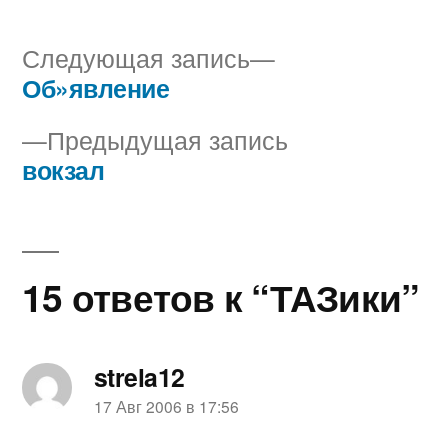
Следующая
Следующая запись
запись:
Об»явление
Навигация
Предыдущая
Предыдущая запись
по
запись:
вокзал
записям
15 ответов к “ТАЗики”
strela12
пишет:
17 Авг 2006 в 17:56