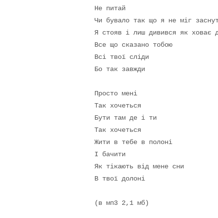
Не питай

Чи бувало так що я не міг заснут
Я стояв і лиш дивився як ховає д
Все що сказано тобою

Всі твої сліди

Бо так завжди 

Просто мені

Так хочеться

Бути там де і ти

Так хочеться

Жити в тебе в полоні

І бачити

Як тікають від мене сни

В твої долоні

(в мп3 2,1 мб)