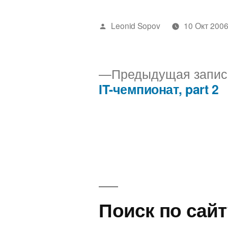
Написано
Leonid Sopov
10 Окт 200
автором
Предыдущая запис
IT-чемпионат, part 2
Навигация
по
записям
Поиск по сайт