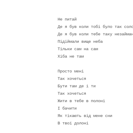
автором
Не питай

Де я був коли тобі було так соло
Де я був коли тебе таку незайман
Підіймали вище неба

Тільки сам на сам

Хіба не там 

Просто мені

Так хочеться

Бути там де і ти

Так хочеться

Жити в тебе в полоні

І бачити

Як тікають від мене сни

В твої долоні 
