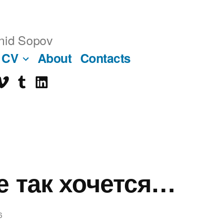
nid Sopov
CV
About
Contacts
imeo
tumblr
linkedin
ube
е так хочется…
6