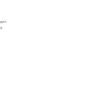
дко

у
