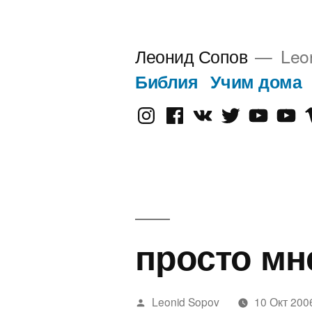
Перейти
к
Леонид Сопов
Leo
содержимому
Библия
Учим дома
Instagram
Facebook
VK
Twitter
Youtube
Old
V
Yout
просто мн
Написано
Leonid Sopov
10 Окт 200