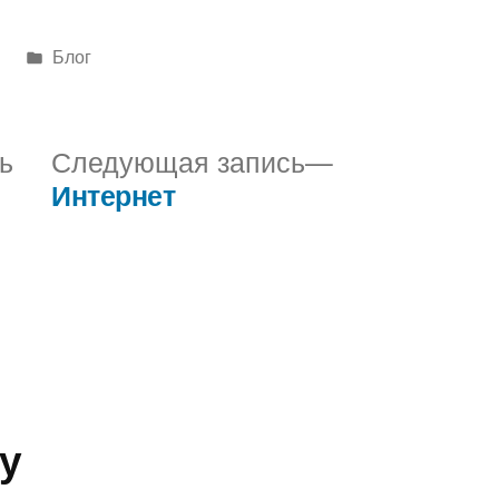
Написано
6
Блог
в
Предыдущая
Следующая
ь
Следующая запись
запись:
запись:
Интернет
у