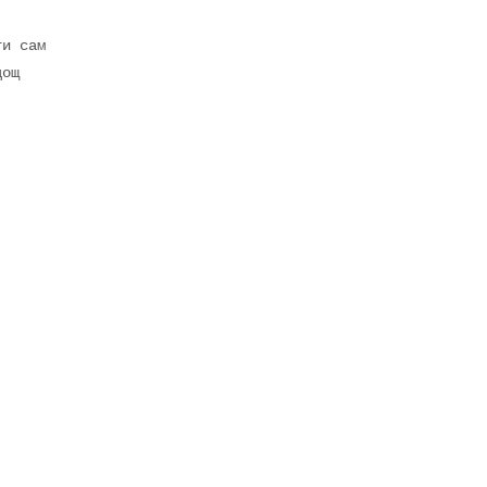
и сам

ощ
