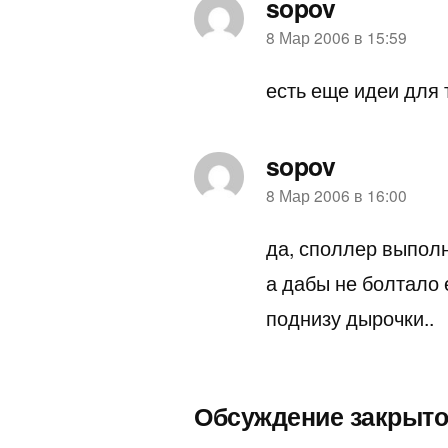
sopov
пишет:
8 Мар 2006 в 15:59
есть еще идеи для т
sopov
пишет:
8 Мар 2006 в 16:00
да, споллер выпол
а дабы не болтало 
поднизу дырочки..
Обсуждение закрыто