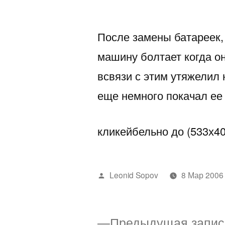
автором
После замены батареек,
машину болтает когда он
всвязи с этим утяжелил 
еще немного покачал ее 
кликейбельно до (533х40
Написано
Leonid Sopov
8 Мар 2006
автором
Предыдущая запис