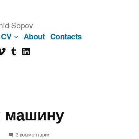
nid Sopov
CV
About
Contacts
imeo
tumblr
linkedin
ube
я машину
6
3 комментария