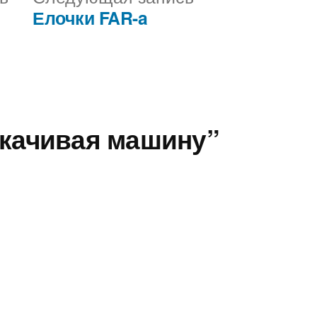
запись:
запись:
Елочки FAR-a
окачивая машину”