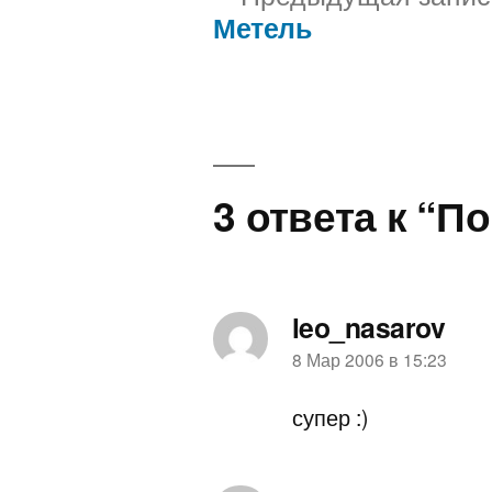
Метель
Навигация
по
записям
3 ответа к “П
leo_nasarov
пишет:
8 Мар 2006 в 15:23
супер :)