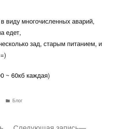
 в виду многочисленных аварий,
а едет,
несколько зад, старым питанием, и
=)
0 ~ 60кб каждая)
Написано
Блог
в
Предыдущая
Следующая
ь
Следующая запись