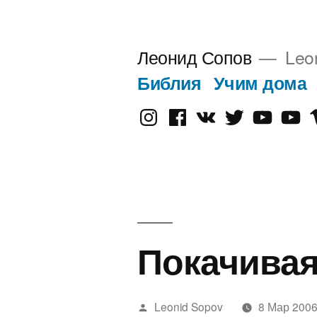
Перейти
к
Леонид Сопов
Leo
содержимому
Библия
Учим дома
Instagram
Facebook
VK
Twitter
Youtube
Old
V
Yout
Покачива
Написано
Leonid Sopov
8 Мар 200