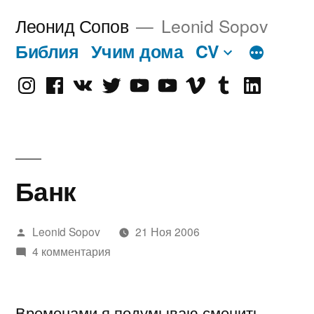
Перейти
Леонид Сопов
Leonid Sopov
к
Библия
Учим дома
CV
содержимому
Instagram
Facebook
VK
Twitter
Youtube
Old
Vimeo
tumblr
linkedin
Youtube
Банк
Написано
Leonid Sopov
21 Ноя 2006
автором
4 комментария
Временами я подумываю сменить