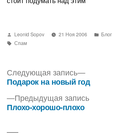
стоит подумать над этим
Написано
Написано
Leonid Sopov
21 Ноя 2006
Блог
автором
Метки:
в
Спам
Следующая
Следующая запись
запись:
Подарок на новый год
Навигация
Предыдущая
Предыдущая запись
по
запись:
Плохо-хорошо-плохо
записям