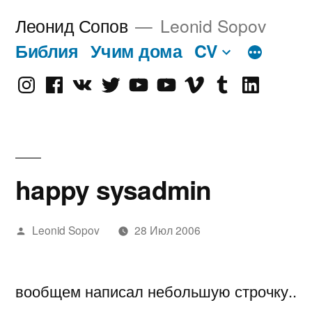
Перейти
Леонид Сопов
Leonid Sopov
к
Библия
Учим дома
CV
содержимому
Instagram
Facebook
VK
Twitter
Youtube
Old
Vimeo
tumblr
linkedin
Youtube
happy sysadmin
Написано
Leonid Sopov
28 Июл 2006
автором
вообщем написал небольшую строчку..