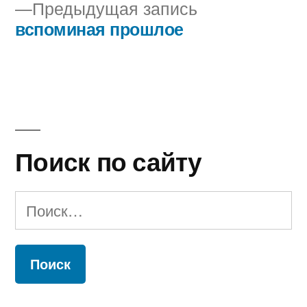
Предыдущая
Предыдущая запись
по
запись:
вспоминая прошлое
записям
Поиск по сайту
Найти: