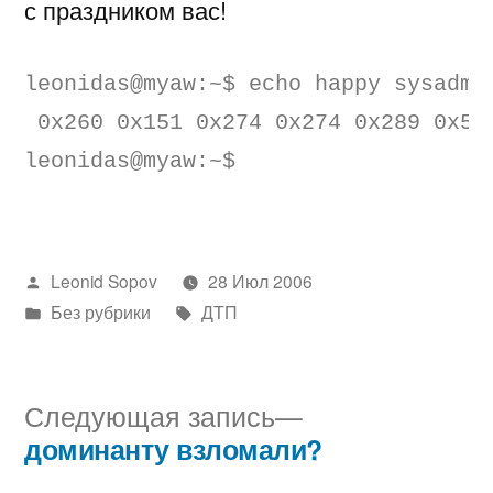
с праздником вас!
leonidas@myaw:~$ echo happy sysadmi
 0x260 0x151 0x274 0x274 0x289 0x50
leonidas@myaw:~$
Написано
Leonid Sopov
28 Июл 2006
автором
Написано
Метки:
Без рубрики
ДТП
в
Следующая
Следующая запись
запись:
доминанту взломали?
Навигация