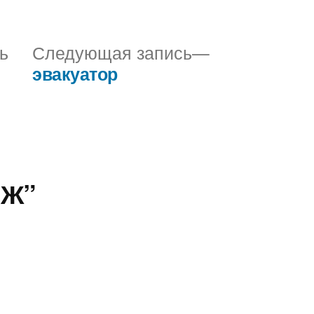
в
Предыдущая
Следующая
ь
Следующая запись
запись:
запись:
эвакуатор
ИЖ”