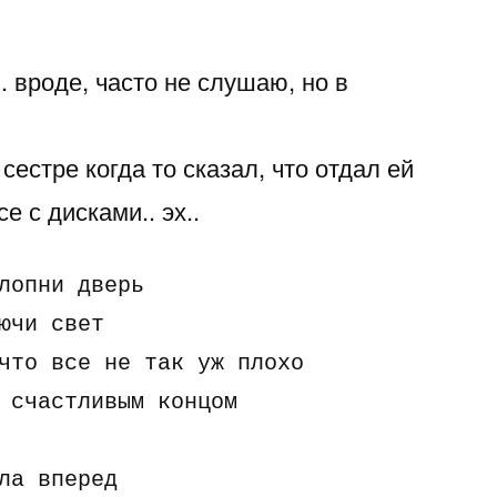
 вроде, часто не слушаю, но в
 сестре когда то сказал, что отдал ей
е с дисками.. эх..
лопни двеpь

ючи свет

что все не так yж плохо

 счастливым концом

ла впеpед
