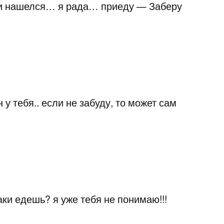
и нашелся… я рада… приеду — Заберу
н у тебя.. если не забуду, то может сам
аки едешь? я уже тебя не понимаю!!!