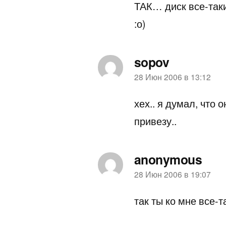
ТАК… диск все-так
:о)
sopov
пишет:
28 Июн 2006 в 13:12
хех.. я думал, что о
привезу..
anonymous
пишет:
28 Июн 2006 в 19:07
так ты ко мне все-т