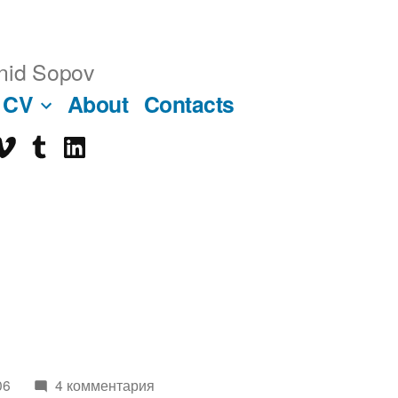
nid Sopov
CV
About
Contacts
imeo
tumblr
linkedin
ube
06
4 комментария