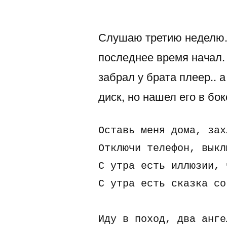
автором
Слушаю третию неделю..
последнее время начал.
забрал у брата плеер.. а
диск, но нашел его в бокс
Оставь меня дома, зах
Отключи телефон, выкл
С yтpа есть иллюзии, 
С yтpа есть сказка со
Идy в поход, два анге