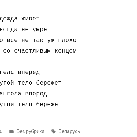
дежда живет

когда не yмpет

о все не так yж плохо

 со счастливым концом

гела впеpед

yгой тело беpежет

ангела впеpед

yгой тело беpежет
Написано
Метки:
6
Без рубрики
Беларусь