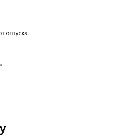
т отпуска..
.
у