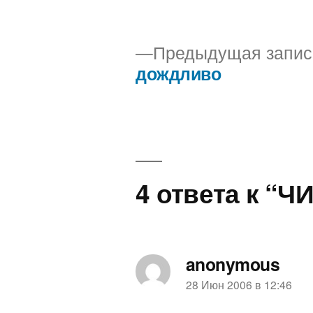
автором
Предыдущая запис
дождливо
Навигация
по
записям
4 ответа к “Ч
anonymous
пишет:
28 Июн 2006 в 12:46