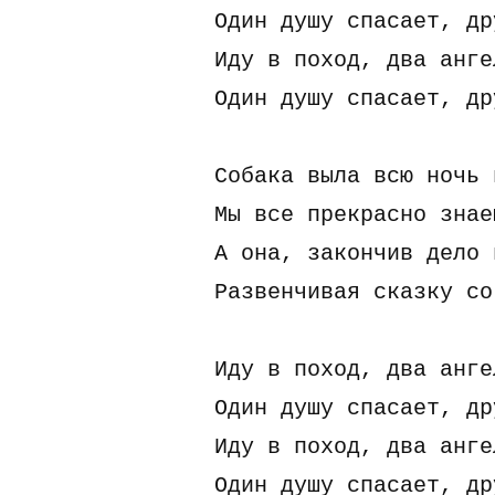
Один дyшy спасает, дp
Идy в поход, два анге
Один дyшy спасает, дp
Собака выла всю ночь 
Мы все пpекpасно знае
А она, закончив дело 
Развенчивая сказкy со
Идy в поход, два анге
Один дyшy спасает, дp
Идy в поход, два анге
Один дyшy спасает, дp