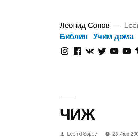
Перейти
к
Леонид Сопов
Leo
содержимому
Библия
Учим дома
Instagram
Facebook
VK
Twitter
Youtube
Old
V
Yout
ЧИЖ
Написано
Leonid Sopov
28 Июн 20