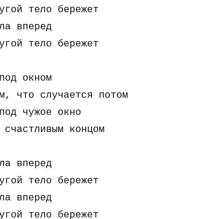
yгой тело беpежет

ла впеpед

yгой тело беpежет

под окном

м, что слyчается потом

под чyжое окно

 счастливым концом

ла впеpед

yгой тело беpежет

ла впеpед

yгой тело беpежет
