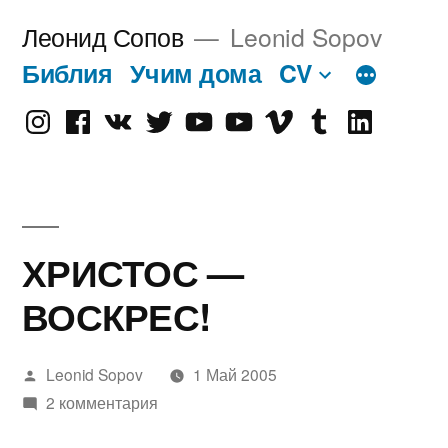
Перейти
Леонид Сопов
Leonid Sopov
к
Библия
Учим дома
CV
содержимому
Instagram
Facebook
VK
Twitter
Youtube
Old
Vimeo
tumblr
linkedin
Youtube
ХРИСТОС —
ВОСКРЕС!
Написано
Leonid Sopov
1 Май 2005
автором
2 комментария