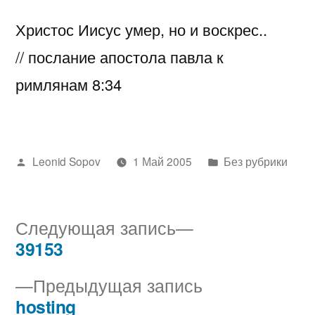
Христос Иисус умер, но и воскрес..
// послание апостола павла к
римлянам 8:34
Написано
Написано
Leonid Sopov
1 Май 2005
Без рубрики
автором
в
Следующая
Следующая запись
запись:
39153
Навигация
Предыдущая
Предыдущая запись
по
запись:
hosting