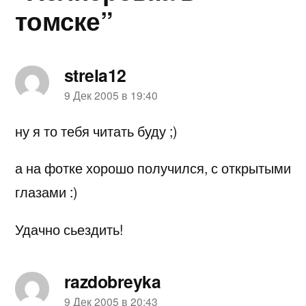
томске”
strela12
пишет:
9 Дек 2005 в 19:40
ну я то тебя читать буду ;)
а на фотке хорошо получился, с открытыми
глазами :)
Удачно сьездить!
razdobreyka
пишет:
9 Дек 2005 в 20:43