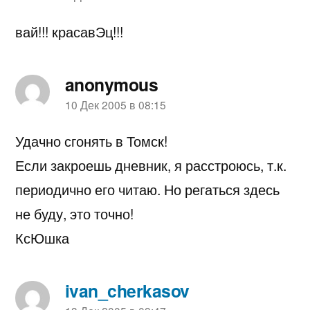
вай!!! красавЭц!!!
anonymous
пишет:
10 Дек 2005 в 08:15
Удачно сгонять в Томск!
Если закроешь дневник, я расстроюсь, т.к.
периодично его читаю. Но регаться здесь
не буду, это точно!
КсЮшка
ivan_cherkasov