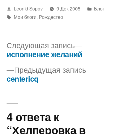
Написано
Написано
Leonid Sopov
9 Дек 2005
Блог
автором
Метки:
в
Мои блоги
,
Рождество
Следующая
Следующая запись
запись:
исполнение желаний
Навигация
Предыдущая
Предыдущая запись
по
запись:
centericq
записям
4 ответа к
“Хелперовка в