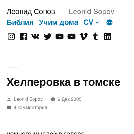
Перейти
Леонид Сопов
Leonid Sopov
к
Библия
Учим дома
CV
содержимому
Instagram
Facebook
VK
Twitter
Youtube
Old
Vimeo
tumblr
linkedin
Youtube
Хелперовка в томске
Написано
Leonid Sopov
9 Дек 2005
автором
4 комментария
немного мыслей в голове..