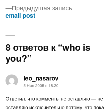
Навигация
Предыдущая
Предыдущая запись
по
запись:
email post
записям
8 ответов к “who is
you?”
leo_nasarov
пишет:
5 Ноя 2005 в 18:20
Ответил, что комменты не оставляю — не
оставляю исключительно потому, что пока