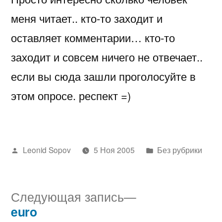
меня читает.. кто-то заходит и
оставляет комментарии… кто-то
заходит и совсем ничего не отвечает..
если вы сюда зашли проголосуйте в
этом опросе. респект =)
Написано
Написано
Leonid Sopov
5 Ноя 2005
Без рубрики
автором
в
Следующая
Следующая запись
запись:
euro