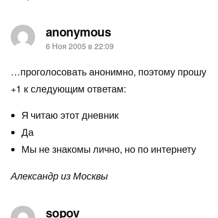
anonymous
пишет:
6 Ноя 2005 в 22:09
…проголосовать анонимно, поэтому прошу
+1 к следующим ответам:
Я читаю этот дневник
Да
Мы не знакомы лично, но по интернету
Александр из Москвы
sopov