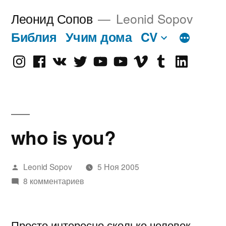
Перейти
Леонид Сопов
Leonid Sopov
к
Библия
Учим дома
CV
содержимому
Instagram
Facebook
VK
Twitter
Youtube
Old
Vimeo
tumblr
linkedin
Youtube
who is you?
Написано
Leonid Sopov
5 Ноя 2005
автором
8 комментариев
Просто интересно сколько человек